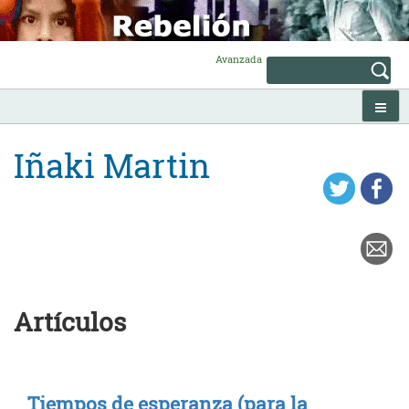
Skip
to
content
Avanzada
Iñaki Martin
Artículos
Tiempos de esperanza (para la