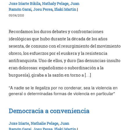
Joxe Iriarte Bikila
,
Nathaly Pelage
,
Juan
Ramón Garai
,
Josu Perea
,
Iñaki Martin
|
05/04/2010
Recordamos los duros debates y confrontaciones
ideológicas que hubo durante la década de los años
sesenta, de consuno con el resurgimiento del movimiento
obrero, los esfuerzos por el euskera y la resistencia
antifranquista. Uno de ellos, y duro (las denuncias-insulto
eran dolorosas: españolismo o subordinación a la
burguesía), giraba a la sazón en torno a […]
"A nadie se le ilegaliza por no condenar, sea la violencia en
general o determinadas formas de violencia en particular"
Democracia a conveniencia
Joxe Iriarte
,
Nathalie Pelage
,
Juan
Ramón Garai
,
Josu Perea
,
Iñaki Martin
|