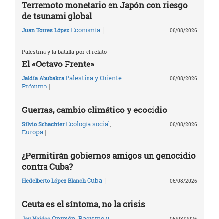
Terremoto monetario en Japón con riesgo
de tsunami global
|
Economía
Juan Torres López
06/08/2026
Palestina y la batalla por el relato
El «Octavo Frente»
Palestina y Oriente
Jaldía Abubakra
06/08/2026
|
Próximo
Guerras, cambio climático y ecocidio
Ecología social
,
Silvio Schachter
06/08/2026
|
Europa
¿Permitirán gobiernos amigos un genocidio
contra Cuba?
|
Cuba
Hedelberto López Blanch
06/08/2026
Ceuta es el síntoma, no la crisis
Opinión
,
Racismo y
Jay Naidoo
06/08/2026