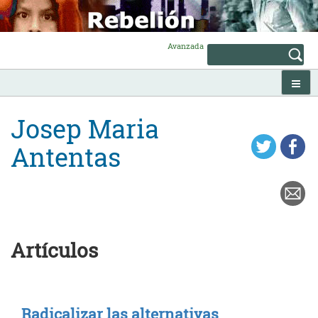
Skip
to
content
Avanzada
Josep Maria
Antentas
Artículos
Radicalizar las alternativas