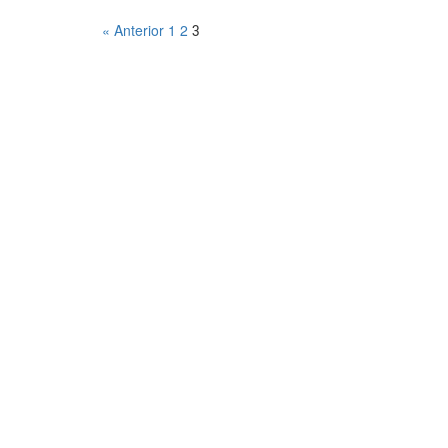
« Anterior
1
2
3