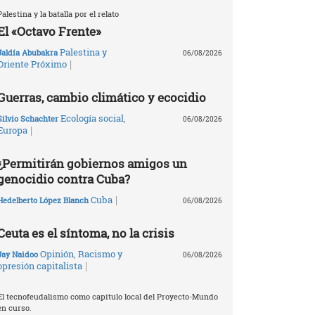
Palestina y la batalla por el relato
El «Octavo Frente»
Palestina y
Jaldía Abubakra
06/08/2026
|
Oriente Próximo
Guerras, cambio climático y ecocidio
Ecología social
,
Silvio Schachter
06/08/2026
|
Europa
¿Permitirán gobiernos amigos un
genocidio contra Cuba?
|
Cuba
Hedelberto López Blanch
06/08/2026
Ceuta es el síntoma, no la crisis
Opinión
,
Racismo y
Jay Naidoo
06/08/2026
|
opresión capitalista
El tecnofeudalismo como capítulo local del Proyecto-Mundo
en curso.