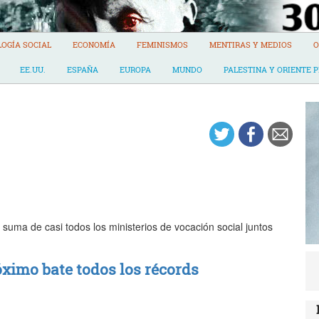
LOGÍA SOCIAL
ECONOMÍA
FEMINISMOS
MENTIRAS Y MEDIOS
O
EE.UU.
ESPAÑA
EUROPA
MUNDO
PALESTINA Y ORIENTE 
 suma de casi todos los ministerios de vocación social juntos
óximo bate todos los récords