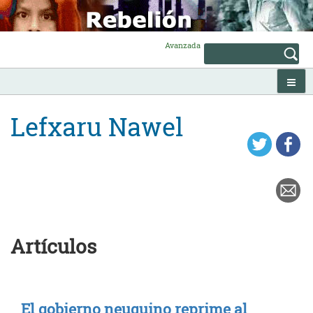
Skip
to
content
Avanzada
Lefxaru Nawel
Artículos
El gobierno neuquino reprime al