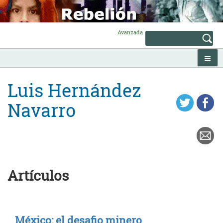
Skip
to
content
Avanzada
Luis Hernández
Navarro
Artículos
México: el desafio minero