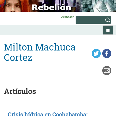
Skip
to
content
Avanzada
Milton Machuca
Cortez
Artículos
Crisis hídrica en Cochabamba: