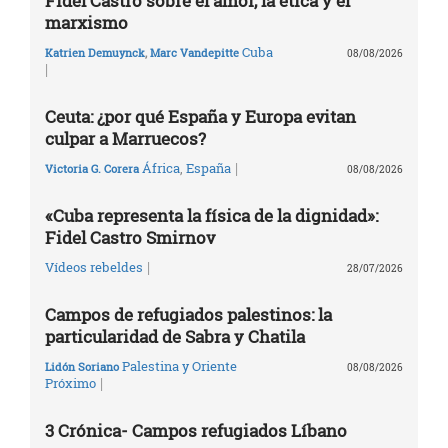
Fidel Castro sobre el amor, la ética y el
marxismo
Cuba
Katrien Demuynck
,
Marc Vandepitte
08/08/2026
|
Ceuta: ¿por qué España y Europa evitan
culpar a Marruecos?
|
África
,
España
Victoria G. Corera
08/08/2026
«Cuba representa la física de la dignidad»:
Fidel Castro Smirnov
|
Vídeos rebeldes
28/07/2026
Campos de refugiados palestinos: la
particularidad de Sabra y Chatila
Palestina y Oriente
Lidón Soriano
08/08/2026
|
Próximo
3 Crónica- Campos refugiados Líbano