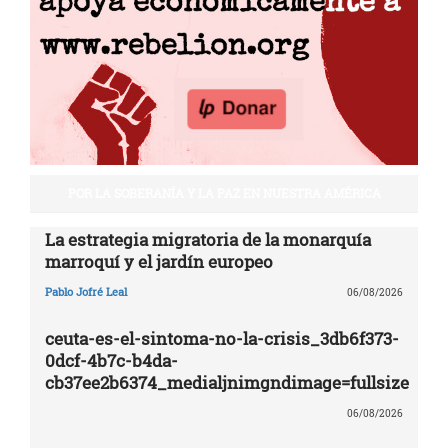
POR LA SOBERANÍA Y LA PAZ EN NUESTRA AMÉRICA
La estrategia migratoria de la monarquía
marroquí y el jardín europeo
Pablo Jofré Leal
06/08/2026
ceuta-es-el-sintoma-no-la-crisis_3db6f373-
0dcf-4b7c-b4da-
cb37ee2b6374_medialjnimgndimage=fullsize
06/08/2026