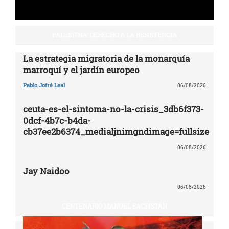
PALESTINA: DERECHO A LA RESISTENCIA
La estrategia migratoria de la monarquía
marroquí y el jardín europeo
Pablo Jofré Leal
06/08/2026
ceuta-es-el-sintoma-no-la-crisis_3db6f373-
0dcf-4b7c-b4da-
cb37ee2b6374_medialjnimgndimage=fullsize
06/08/2026
Jay Naidoo
06/08/2026
CENTENARIO MANUEL SACRISTÁN