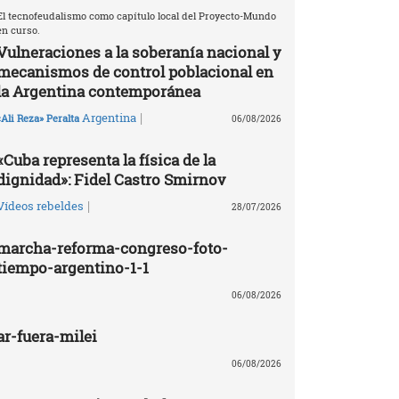
El tecnofeudalismo como capítulo local del Proyecto-Mundo
en curso.
Vulneraciones a la soberanía nacional y
mecanismos de control poblacional en
la Argentina contemporánea
|
Argentina
«Ali Reza» Peralta
06/08/2026
«Cuba representa la física de la
dignidad»: Fidel Castro Smirnov
|
Vídeos rebeldes
28/07/2026
marcha-reforma-congreso-foto-
tiempo-argentino-1-1
06/08/2026
ar-fuera-milei
06/08/2026