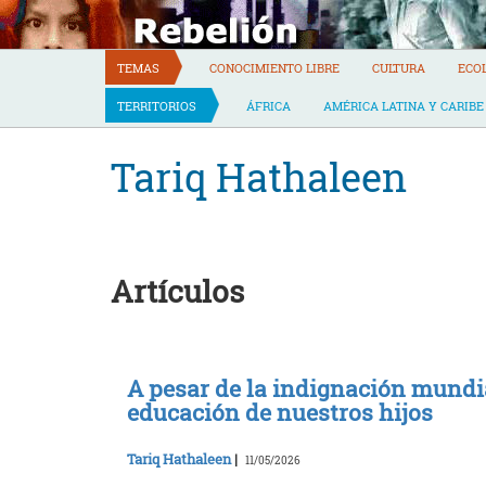
Skip
to
content
TEMAS
CONOCIMIENTO LIBRE
CULTURA
ECO
TERRITORIOS
ÁFRICA
AMÉRICA LATINA Y CARIBE
Tariq Hathaleen
Artículos
A pesar de la indignación mundia
educación de nuestros hijos
Tariq Hathaleen
|
11/05/2026