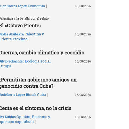
|
Economía
Juan Torres López
06/08/2026
Palestina y la batalla por el relato
El «Octavo Frente»
Palestina y
Jaldía Abubakra
06/08/2026
|
Oriente Próximo
Guerras, cambio climático y ecocidio
Ecología social
,
Silvio Schachter
06/08/2026
|
Europa
¿Permitirán gobiernos amigos un
genocidio contra Cuba?
|
Cuba
Hedelberto López Blanch
06/08/2026
Ceuta es el síntoma, no la crisis
Opinión
,
Racismo y
Jay Naidoo
06/08/2026
|
opresión capitalista