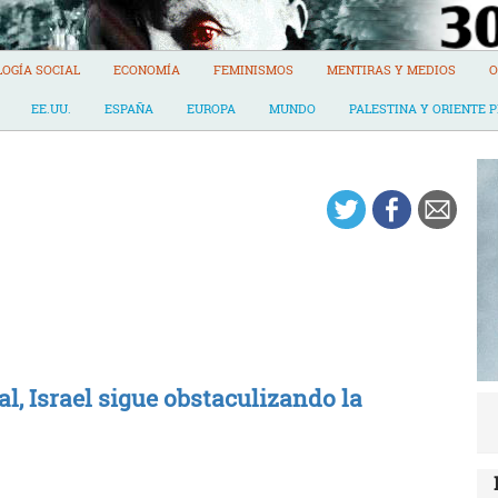
LOGÍA SOCIAL
ECONOMÍA
FEMINISMOS
MENTIRAS Y MEDIOS
O
EE.UU.
ESPAÑA
EUROPA
MUNDO
PALESTINA Y ORIENTE 
l, Israel sigue obstaculizando la