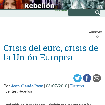
Skip
INICIO
to
Avanzada
content
Recomiendo:
0
Crisis del euro, crisis de
la Unión Europea
Por
|
03/07/2010
|
Europa
Jean-Claude Paye
Fuentes:
Rebelión
Traducido del francés para Rebelión por Beatriz Morales