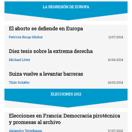
LA REGRESIÓN DE EUROPA
El aborto se defiende en Europa
Patricia Burgo Muñoz
11/07/2014
Diez tesis sobre la extrema derecha
Michael Löwy
10/06/2014
Suiza vuelve a levantar barreras
Thilo Schäfer
14/02/2014
ELECCIONES 2012
Elecciones en Francia: Democracia pirotécnica
y promesas al archivo
Alejandro Teitelbaum
17/07/2012