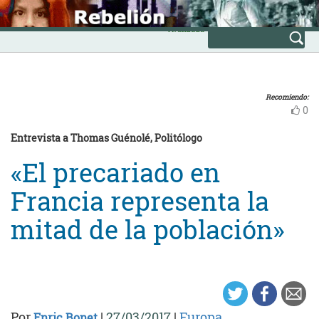
Skip
INICIO
to
Avanzada
content
Recomiendo:
0
Entrevista a Thomas Guénolé, Politólogo
«El precariado en
Francia representa la
mitad de la población»
Por
|
27/03/2017
|
Europa
Enric Bonet