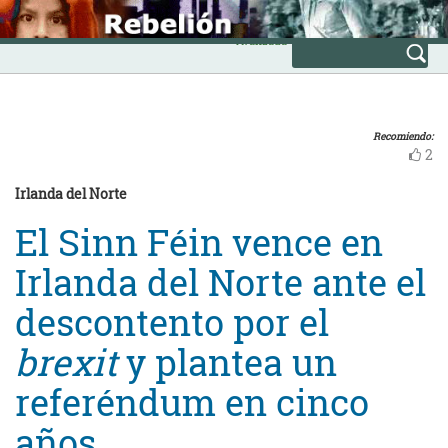
Skip
INICIO
to
Avanzada
content
Recomiendo:
2
Irlanda del Norte
El Sinn Féin vence en
Irlanda del Norte ante el
descontento por el
brexit
y plantea un
referéndum en cinco
años