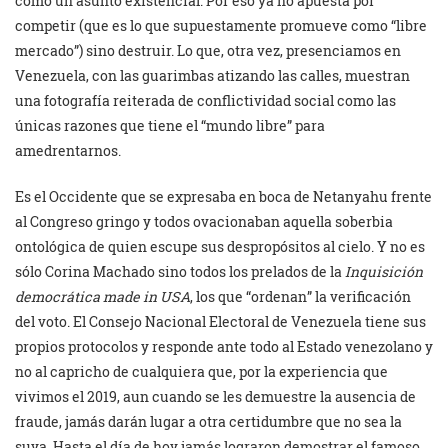
como un asunto existencial. Por eso ya no apuesta por
competir (que es lo que supuestamente promueve como “libre
mercado”) sino destruir. Lo que, otra vez, presenciamos en
Venezuela, con las guarimbas atizando las calles, muestran
una fotografía reiterada de conflictividad social como las
únicas razones que tiene el “mundo libre” para
amedrentarnos.
Es el Occidente que se expresaba en boca de Netanyahu frente
al Congreso gringo y todos ovacionaban aquella soberbia
ontológica de quien escupe sus despropósitos al cielo. Y no es
sólo Corina Machado sino todos los prelados de la
Inquisición
democrática made in USA
, los que “ordenan” la verificación
del voto. El Consejo Nacional Electoral de Venezuela tiene sus
propios protocolos y responde ante todo al Estado venezolano y
no al capricho de cualquiera que, por la experiencia que
vivimos el 2019, aun cuando se les demuestre la ausencia de
fraude, jamás darán lugar a otra certidumbre que no sea la
suya. Hasta el día de hoy jamás lograron demostrar el famoso