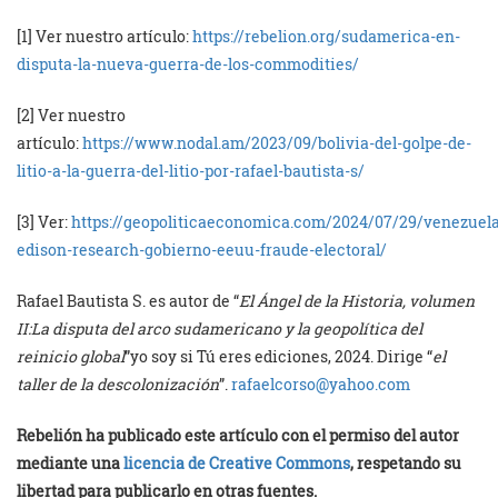
[1] Ver nuestro artículo:
https://rebelion.org/sudamerica-en-
disputa-la-nueva-guerra-de-los-commodities/
[2] Ver nuestro
artículo:
https://www.nodal.am/2023/09/bolivia-del-golpe-de-
litio-a-la-guerra-del-litio-por-rafael-bautista-s/
[3] Ver:
https://geopoliticaeconomica.com/2024/07/29/venezuela
edison-research-gobierno-eeuu-fraude-electoral/
Rafael Bautista S. es autor de “
El Ángel de la Historia, volumen
II:La disputa del arco sudamericano y la geopolítica del
reinicio global
”yo soy si Tú eres ediciones, 2024. Dirige “
el
taller de la descolonización
”.
rafaelcorso@yahoo.com
Rebelión ha publicado este artículo con el permiso del autor
mediante una
licencia de Creative Commons
, respetando su
libertad para publicarlo en otras fuentes.