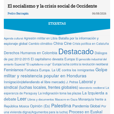
El socialismo y la crisis social de Occidente
Pedro Barragán
06/08/2026
ETIQUETAS
Batalla por la información y
Agresión militar en Libia
Agenda cultural
Cine
China
espionaje global
Cambio climático
Crisis política en Cataluña
Destacado
Derechos Humanos en Colombia
Diálogos
de paz 2012-2015
El capitalismo devasta Europa
El genocidio industrial del
amianto
Especial "El capitalismo cruje"
Europa lucha contra la revolución neoliberal
Golpe
Feminismos
Fortaleza Europa. La UE contra los inmigrantes
militar y resistencia popular en Honduras
Laboral y
Inmigración(defendiendo el libre mercado)
J. Petras
sindical (luchas locales, frentes globales)
La
laboratorio neoliberal
La Izquierda a
La indignación toma las plazas
esperanza de Paraguay
Leer
debate
Monarquía frente a
Libros y documentos
Masacre en Gaza
Palestina
Pandemia Global
Opinión (Es)
República
Música
Por
Proceso en Euskal
una vivienda digna(Argumentos para la lucha)