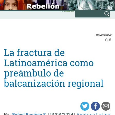
Skip
INICIO
to
Avanzada
content
Recomiendo:
6
La fractura de
Latinoamérica como
preámbulo de
balcanización regional
Por
|
13/08/2024
|
América Latina
Rafael Bautista S.