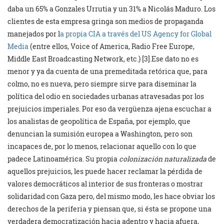
daba un 65% a Gonzales Urrutia y un 31% a Nicolás Maduro. Los
clientes de esta empresa gringa son medios de propaganda
manejados por l
a propia CIA a través del US Agency for Global
Media
(entre ellos, Voice of America, Radio Free Europe,
Middle East Broadcasting Network, etc.) [3].Ese dato no es
menor y ya da cuenta de una premeditada retórica que, para
colmo, no es nueva, pero siempre sirve para diseminar la
política del odio en sociedades urbanas atravesadas por los
prejuicios imperiales. Por eso da vergüenza ajena escuchar a
los analistas de geopolítica de España, por ejemplo, que
denuncian la sumisión europea a Washington, pero son
incapaces de, por lo menos, relacionar aquello con lo que
padece Latinoamérica. Su propia
colonización naturalizada
de
aquellos prejuicios, les puede hacer reclamar la pérdida de
valores democráticos al interior de sus fronteras o mostrar
solidaridad con Gaza pero, del mismo modo, les hace obviar los
derechos de la periferia y piensan que, si ésta se propone una
verdadera democratización hacia adentro y hacia afuera,