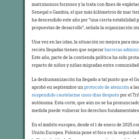
matrimonios forzosos y la trata con fines de explotac
Senegal o Gambia, el que más kilómetros de mar tien
ha descendido este año por “una cierta estabilidad p
propuestas de desarrollo”, señala la organización im
Una vez en las islas, la situación no mejora para m
recién llegadas tienen que superar
barreras admini
Este año, parte de la contienda política ha sido prot
reparto de niños y niñas migradas entre comunida
La deshumanización ha llegado a tal punto que el Go
aprobó en septiembre un
protocolo de atención
a la
suspendido cautelarme unos días después
por el Tr
autónoma. Esta corte, que aún no se ha pronunciado s
medida puede vulnerar los derechos fundamentales de
En el ámbito europeo, desde el 1 de enero de 2025 co
Unión Europea. Polonia pone el foco en la seguridad