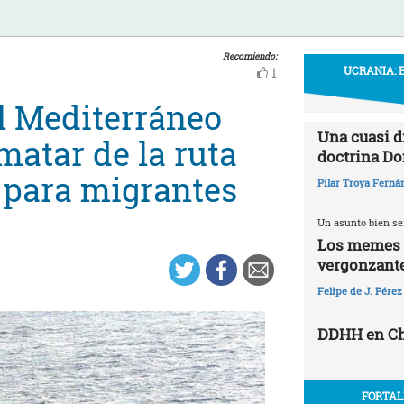
Recomiendo:
UCRANIA: 
1
el Mediterráneo
Una cuasi d
matar de la ruta
doctrina Do
l para migrantes
Pilar Troya Ferná
Un asunto bien se
Los memes y
vergonzant
Felipe de J. Pérez
DDHH en Chi
FORTAL