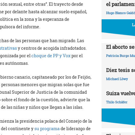
el parlamen
ión sexual, entre otras”. El trayecto desde
e por delante hasta alcanzar suelo español,
Hugo Blanco Gald
olítica en la zona y la esperanza de
L
pulsora del informe.
uchas de las personas que han migrado. Las
El aborto s
strativas
y centros de acogida infradotados.
agonizada por el
choque de PP y Vox
por el
Patricia Burgo M
des autónomas.
Diez tesis 
bierno canario, capitaneado por los de Feijóo,
Michael Löwy
s personas menores que migran solas que fue
ibunal Superior de Justicia de la comunidad
Suiza vuelve
obre el fondo de la cuestión, advierte que la
Thilo Schäfer
 las niñas y niños que llegan a las islas.
mienza la presidencia polaca del Consejo de la
 del continente y
su programa
de liderazgo de