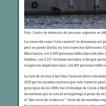
Foto: Centro de detención de personas migrantes en Al
La conocida como “ruta canaria” se denomina así por
pero se puede dividir en tres trayectos diferentes. 
Mauritania, con 6.829 personas fallecidas este año. 
Gambia, con 2.127 víctimas mortales, y las que parte
ocupación ilegal marroquí, con 801 personas fallecid
La ruta de acceso a las Islas Canarias lleva cobrando
2018 por los mismos motivos que este trayecto ganó 
principios de los 2000, fue el blindaje de Ceuta y Me
decantaran por la ruta al archipiélago a pesar de se
el “alto nivel de violencia” —fruto de las medidas im
las personas que tratan de migrar por las rutas medit