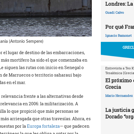
Londres: La
Guadi Calvo
Por qué Fr
Ignacio Ramonet
bania (Antonio Sempere)
GRECI
 el lugar de destino de las embarcaciones,
El más mortífero ha sido el que comenzaba en
Le siguen las rutas con inicio en Senegal o
Entrevista a Teo K
Tesalónica (Grecia
n de Marruecos o territorio saharaui bajo
El próximo 
as en el mar.
Grecia
 relevancia frente a las alternativas desde
Mario Hernandez
relevancia en 2006: la militarización. A
La justicia
lilla lo que propició que más personas se
Dorado “org
r más arriesgada que otras travesías. Ahora, es
puestas por la
Europa fortaleza
— que padecen
erráneas la que les obliga a optar por la