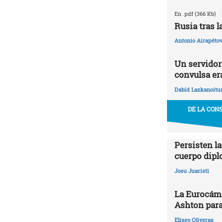
En .pdf (366 Kb)
Rusia tras 
Antonio Airapétov
Un servidor 
convulsa era
Dabid Lazkanoitu
DE LA CON
Persisten la
cuerpo dipl
Josu Juaristi
La Eurocáma
Ashton para
Eliseo Oliveras