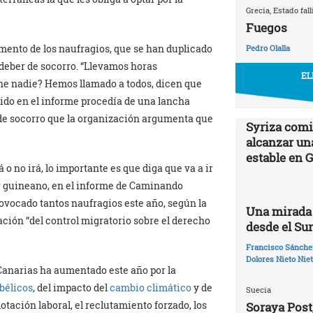
Grecia, Estado fall
Fuegos
mento de los naufragios, que se han duplicado
Pedro Olalla
 deber de socorro. “Llevamos horas
EL
ene nadie? Hemos llamado a todos, dicen que
gido en el informe procedía de una lancha
 de socorro que la organización argumenta que
Syriza comi
alcanzar un
estable en 
o no irá, lo importante es que diga que va a ir
der guineano, en el informe de Caminando
provocado tantos naufragios este año, según la
Una mirada 
zación “del control migratorio sobre el derecho
desde el Su
Francisco Sánchez
Dolores Nieto Nie
 Canarias ha aumentado este año por la
 bélicos
, del impacto del
cambio climático
y de
Suecia
otación laboral, el reclutamiento forzado, los
Soraya Post