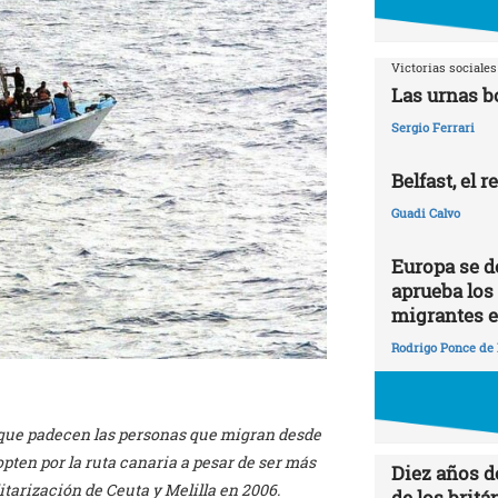
Victorias sociales
Las urnas b
Sergio Ferrari
Belfast, el 
Guadi Calvo
Europa se dej
aprueba los
migrantes e
Rodrigo Ponce de
” que padecen las personas que migran desde
opten por la ruta canaria a pesar de ser más
Diez años d
tarización de Ceuta y Melilla en 2006.
de los britá