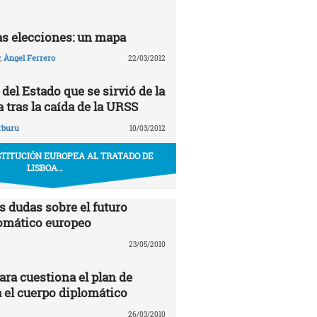
las elecciones: un mapa
,
Àngel Ferrero
22/03/2012
del Estado que se sirvió de la
 tras la caída de la URSS
rburu
10/03/2012
STITUCIÓN EUROPEA AL TRATADO DE
LISBOA…
s dudas sobre el futuro
omático europeo
23/05/2010
ra cuestiona el plan de
 el cuerpo diplomático
26/03/2010