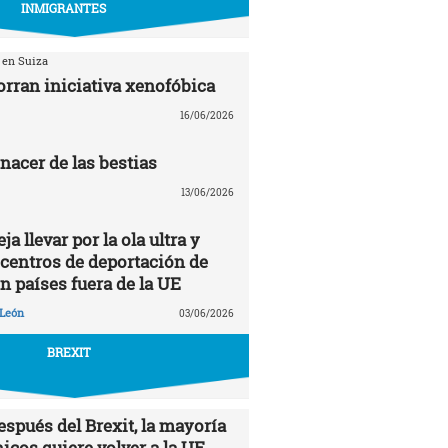
INMIGRANTES
 en Suiza
orran iniciativa xenofóbica
16/06/2026
renacer de las bestias
13/06/2026
a llevar por la ola ultra y
 centros de deportación de
n países fuera de la UE
 León
03/06/2026
BREXIT
espués del Brexit, la mayoría
nicos quiere volver a la UE