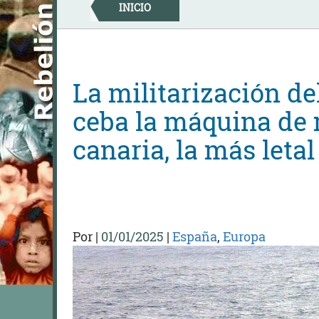
Skip
INICIO
to
content
La militarización d
ceba la máquina de 
canaria, la más leta
Por
|
01/01/2025
|
España
,
Europa