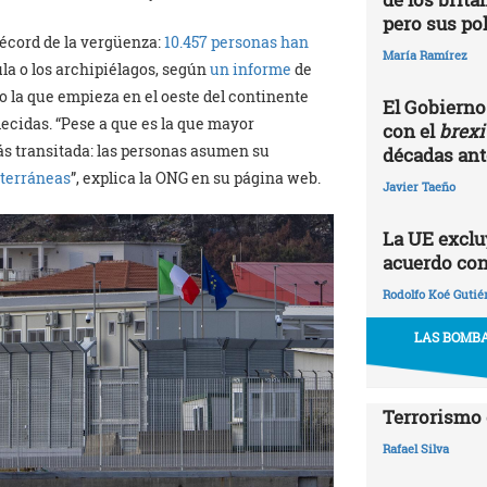
pero sus po
écord de la vergüenza:
10.457 personas han
María Ramírez
ula o los archipiélagos, según
un informe
de
 la que empieza en el oeste del continente
El Gobierno 
lecidas. “Pese a que es la que mayor
con el
brexi
más transitada: las personas asumen su
décadas ante
iterráneas
”, explica la ONG en su página web.
Javier Taeño
La UE excluy
acuerdo con
Rodolfo Koé Gutié
LAS BOMBA
Terrorismo 
Rafael Silva