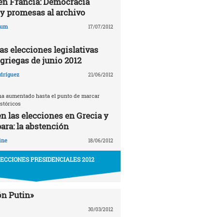
en Francia: Democracia
 y promesas al archivo
aum
17/07/2012
as elecciones legislativas
griegas de junio 2012
dríguez
21/06/2012
ha aumentado hasta el punto de marcar
stóricos
en las elecciones en Grecia y
ara: la abstención
ine
18/06/2012
LECCIONES PRESIDENCIALES 2012
ón Putin»
30/03/2012