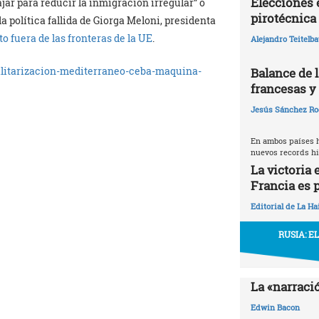
Elecciones 
jar para reducir la inmigración irregular” o
pirotécnica
la política fallida de Giorga Meloni, presidenta
o fuera de las fronteras de la UE
.
Alejandro Teitelb
ilitarizacion-mediterraneo-ceba-maquina-
Balance de l
francesas y 
Jesús Sánchez Ro
En ambos países 
nuevos records hi
La victoria 
Francia es p
Editorial de La Ha
RUSIA: E
La «narraci
Edwin Bacon