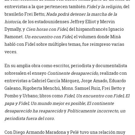
entrevistas a la que pertenecen también
Fidel y la religión
, del
brasileño Frei Betto;
Nada podrá detener la marcha de la
historia
, de los estadounidenses Jeffrey Elliot y Mervin
Dymally, y
Cien horas con Fidel
, del hispanofrancés Ignacio
Ramonet.
Un encuentro con Fidel
, el volumen donde Minà
habló con Fidel sobre múltiples temas, fue reimpreso varias
veces.
En su amplia obra como escritor, periodista y documentalista
sobresalen el ensayo
Continente desaparecido,
realizado con
entrevistas a Gabriel García Márquez, Jorge Amado, Eduardo
Galeano, Rigoberta Menchú, Mons. Samuel Ruiz, Frei Betto y
Pombo y Urbano
;
libros como
Fidel
;
Un encuentro con Fidel
;
El
papa y Fidel
;
Un mundo mejor es posible
;
El continente
desaparecido ha reaparecido
y
Políticamente incorrecto, un
periodista fuera del coro.
Con Diego Armando Maradona y Pelé tuvo una relación muy