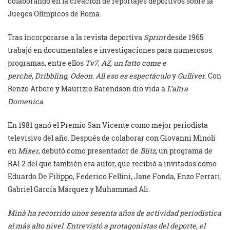
colaborando en la creación de reportajes deportivos sobre la
Juegos Olímpicos de Roma.
Tras incorporarse a la revista deportiva
Sprint
desde 1965
trabajó en documentales e investigaciones para numerosos
programas, entre ellos
Tv7
,
AZ, un fatto come e
perché
,
Dribbling
,
Odeon. All eso es espectáculo
y
Gulliver
. Con
Renzo Arbore y Maurizio Barendson dio vida a
L’altra
Domenica
.
En 1981 ganó el Premio San Vicente como mejor periodista
televisivo del año. Después de colaborar con Giovanni Minoli
en
Mixer
, debutó como presentador de
Blitz
, un programa de
RAI 2 del que también era autor, que recibió a invitados como
Eduardo De Filippo, Federico Fellini, Jane Fonda, Enzo Ferrari,
Gabriel García Márquez y Muhammad Ali.
Minà ha recorrido unos sesenta años de actividad periodística
al más alto nivel. Entrevistó a protagonistas del deporte, el