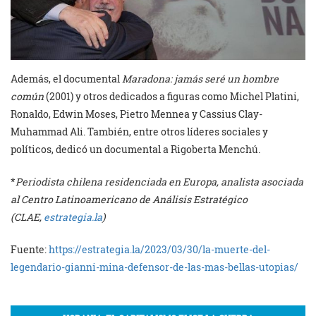
Además, el documental
Maradona: jamás seré un hombre
común
(2001) y otros dedicados a figuras como Michel Platini,
Ronaldo, Edwin Moses, Pietro Mennea y Cassius Clay-
Muhammad Ali. También, entre otros líderes sociales y
políticos, dedicó un documental a Rigoberta Menchú.
*
Periodista chilena residenciada en Europa, analista asociada
al Centro Latinoamericano de Análisis Estratégico
(CLAE,
estrategia.la
)
Fuente:
https://estrategia.la/2023/03/30/la-muerte-del-
legendario-gianni-mina-defensor-de-las-mas-bellas-utopias/