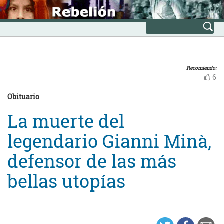
Skip
INICIO
to
Avanzada
content
Recomiendo:
6
Obituario
La muerte del
legendario Gianni Minà,
defensor de las más
bellas utopías