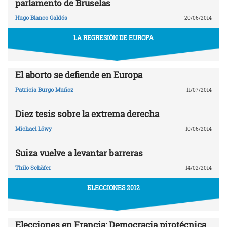
parlamento de Bruselas
Hugo Blanco Galdós
20/06/2014
LA REGRESIÓN DE EUROPA
El aborto se defiende en Europa
Patricia Burgo Muñoz
11/07/2014
Diez tesis sobre la extrema derecha
Michael Löwy
10/06/2014
Suiza vuelve a levantar barreras
Thilo Schäfer
14/02/2014
ELECCIONES 2012
Elecciones en Francia: Democracia pirotécnica