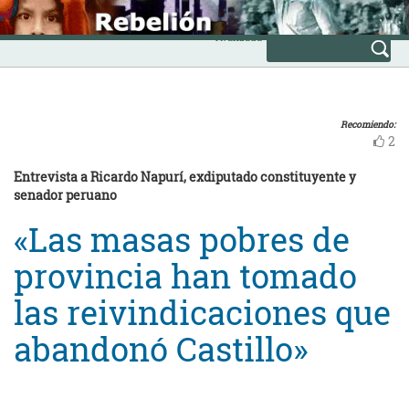
Skip
INICIO
to
Avanzada
content
Recomiendo:
2
Entrevista a Ricardo Napurí, exdiputado constituyente y
senador peruano
«Las masas pobres de
provincia han tomado
las reivindicaciones que
abandonó Castillo»