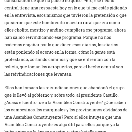
constatación de que no pudo o no quiso. Pero, ese hecho
central tiene una respuesta hoy en lo que tú me estás pidiendo
en la entrevista, esos mismos que tuvieron la pretensión o que
quisieron que este hombrecito maestro rural que era como
ellos cholito, mestizo y andino cumpliera ese programa, ahora
han salido reivindicando ese programa. Porque no nos
podemos engañar por lo que dicen esos diarios, los diarios
están poniendo el acento en la forma, cómo la gente está
protestando, cortando caminos y que se enfrentan con la
policía, que toman los aeropuertos, pero el hecho central son
las reivindicaciones que levantan.
Ellos han tomado las reivindicaciones que abandonó el grupo
que lo llevó al gobierno y, sobre todo, al presidente Castillo.
¿Acaso el centro fue a la Asamblea Constituyente? ¿Qué saben
los campesinos, los marginales y los provincianos olvidados de
una Asamblea Constituyente? Pero sí ellos intuyen que una
Asamblea Constituyente es algo útil para ellos porque ya la
hubo antes en la época nuestra, y otras batallas para