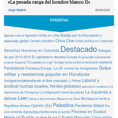
«La pesada carga del hombre blanco II»
Jorge Majfud
08/08/2026
ETIQUETAS
Batalla por la información y
Agresión militar en Libia
Agenda cultural
Cine
China
espionaje global
Cambio climático
Crisis política en Cataluña
Destacado
Derechos Humanos en Colombia
Diálogos
de paz 2012-2015
El capitalismo devasta Europa
El genocidio industrial del
amianto
Especial "El capitalismo cruje"
Europa lucha contra la revolución neoliberal
Golpe
Feminismos
Fortaleza Europa. La UE contra los inmigrantes
militar y resistencia popular en Honduras
Laboral y
Inmigración(defendiendo el libre mercado)
J. Petras
sindical (luchas locales, frentes globales)
La
laboratorio neoliberal
La Izquierda a
La indignación toma las plazas
esperanza de Paraguay
Leer
debate
Monarquía frente a
Libros y documentos
Masacre en Gaza
Palestina
Pandemia Global
Opinión (Es)
República
Música
Por
Proceso en Euskal
una vivienda digna(Argumentos para la lucha)
Herria (el Pueblo quiere la paz)
Pueblo Mapuche: Cinco siglos