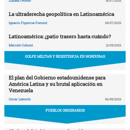
Lilliam Oviedo
16/07/2026
La ultraderecha geopolítica en Latinoamérica
Ignacio Figueroa Foessel
08/07/2026
Latinoamérica: ¿patio trasero hasta cuándo?
Marcelo Colussi
12/05/2026
GOLPE MILITAR Y RESISTENCIA EN HONDURAS
El plan del Gobierno estadounidense para
América Latina y su brutal aplicación en
Venezuela
Oscar Laborde
06/08/2026
PUEBLOS ORIGINARIOS