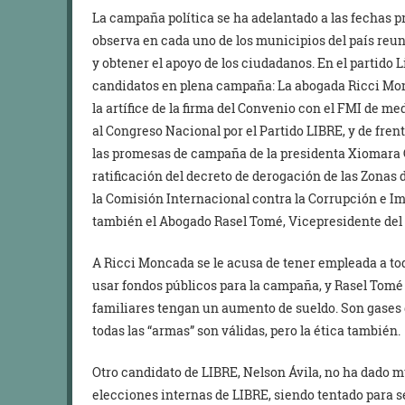
La campaña política se ha adelantado a las fechas pr
observa en cada uno de los municipios del país reun
y obtener el apoyo de los ciudadanos. En el partido L
candidatos en plena campaña: La abogada Ricci Mo
la artífice de la firma del Convenio con el FMI de me
al Congreso Nacional por el Partido LIBRE, y de fren
las promesas de campaña de la presidenta Xiomara C
ratificación del decreto de derogación de las Zonas 
la Comisión Internacional contra la Corrupción e Im
también el Abogado Rasel Tomé, Vicepresidente del 
A Ricci Moncada se le acusa de tener empleada a toda
usar fondos públicos para la campaña, y Rasel Tomé 
familiares tengan un aumento de sueldo. Son gases de
todas las “armas” son válidas, pero la ética también.
Otro candidato de LIBRE, Nelson Ávila, no ha dado mu
elecciones internas de LIBRE, siendo tentado para se