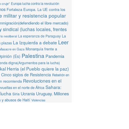
o cruje"
Europa lucha contra la revolución
mos
Fortaleza Europa. La UE contra los
 militar y resistencia popular
Inmigración(defendiendo el libre mercado)
y sindical (luchas locales, frentes
La
La esperanza de Paraguay
io neoliberal
Leer
La Izquierda a debate
s plazas
Monarquía frente a
Masacre en Gaza
Palestina
Pandemia
pinión (Es)
ienda digna(Argumentos para la lucha)
al Herria (el Pueblo quiere la paz)
Cinco siglos de Resistencia
Rebelión en
Revoluciones en el
ón recomienda
Sahara:
vueltas en el norte de África
 lucha
Ucrania
Uruguay. Millones
Siria
 y abusos de Haití
Violencias