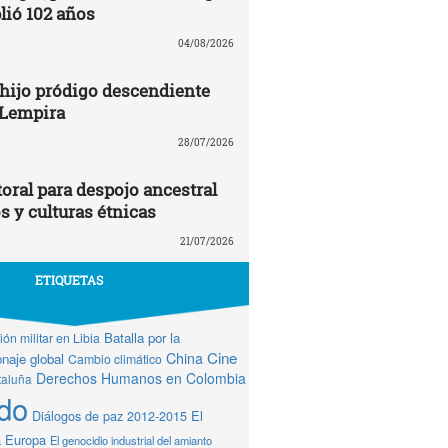
ió 102 años
04/08/2026
 hijo pródigo descendiente
 Lempira
28/07/2026
oral para despojo ancestral
os y culturas étnicas
21/07/2026
ETIQUETAS
Batalla por la
ón militar en Libia
Cine
China
naje global
Cambio climático
Derechos Humanos en Colombia
taluña
do
Diálogos de paz 2012-2015
El
a Europa
El genocidio industrial del amianto