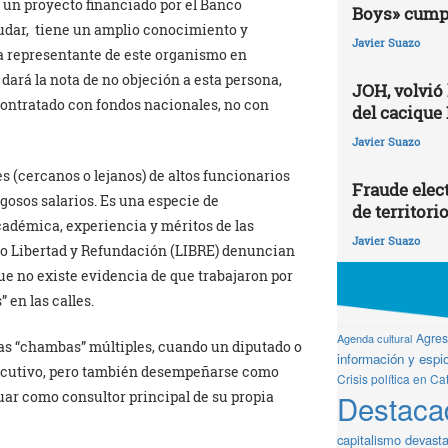
 un proyecto financiado por el Banco
Boys» cumpl
dudar, tiene un amplio conocimiento y
Javier Suazo
a representante de este organismo en
dará la nota de no objeción a esta persona,
JOH, volvió
contratado con fondos nacionales, no con
del cacique
Javier Suazo
(cercanos o lejanos) de altos funcionarios
Fraude elect
gosos salarios. Es una especie de
de territori
cadémica, experiencia y méritos de las
Javier Suazo
o Libertad y Refundación (LIBRE) denuncian
e no existe evidencia de que trabajaron por
 en las calles.
Agresi
Agenda cultural
las “chambas” múltiples, cuando un diputado o
información y espio
Ejecutivo, pero también desempeñarse como
Crisis política en Ca
Destaca
uar como consultor principal de su propia
capitalismo devast