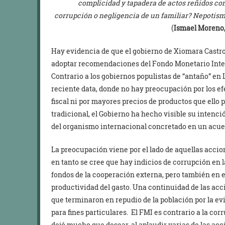
complicidad y tapadera de actos reñidos co
corrupción o negligencia de un familiar? Nepotism
(
Ismael Moreno,
Hay evidencia de que el gobierno de Xiomara Castro
adoptar recomendaciones del Fondo Monetario Inter
Contrario a los gobiernos populistas de “antaño” en 
reciente data, donde no hay preocupación por los ef
fiscal ni por mayores precios de productos que ello
tradicional, el Gobierno ha hecho visible su intenció
del organismo internacional concretado en un acue
La preocupación viene por el lado de aquellas accio
en tanto se cree que hay indicios de corrupción en 
fondos de la cooperación externa, pero también en el
productividad del gasto. Una continuidad de las acc
que terminaron en repudio de la población por la ev
para fines particulares. El FMI es contrario a la co
dejó mucho que desear, al aplaudir varias de las ac