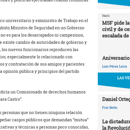
Haití
o universitario y exministro de Trabajo en el
MSF pide la
ambién Ministro de Seguridad en un Gobierno
civil y de c
escalada de
tes no es para los desarrapados ni campesinos,
ue existe cambio de autoridades de gobierno y
n, los nuevos funcionarios reproducen las
ior, especialmente lo relacionado con
Aniversario
icos y contratación de sus amigos y parientes
Lois Pérez Leira
 opinión pública y principios del partido
LAS VE
n, diría un Comisionado de derechos humanos
Daniel Orte
ara Castro”.
Frei Betto
en personas que no tienen ninguna relación
empeñar cargos públicos que demandan “mutua”
La dictadur
rativas y técnicas a personas poco conocidas,
la Revoluci