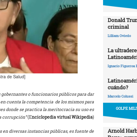
Donald Trum
criminal
Lilliam Oviedo
La ultrader
Latinoamér
Ignacio Figueroa 
tra de Salud]
Latinoaméric
cuándo?
 gobernantes o funcionarios públicos para dar
Marcelo Colussi
r en cuenta la competencia de los mismos para
GOLPE MIL
aíses donde se practica la meritocracia su uso es
a corrupción”
(E
nciclopedia virtual Wikipedia
)
Arnold Harb
s en diversas instancias públicas, es fuente de