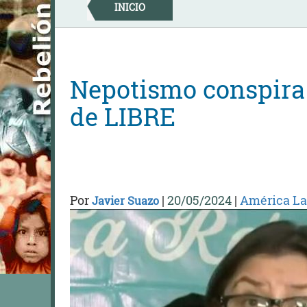
Skip
INICIO
to
content
Nepotismo conspira 
de LIBRE
Por
|
20/05/2024
|
América La
Javier Suazo