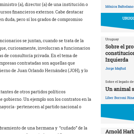
nistro (a), director (a) de una institución o
Mónica Baltodano
cursos financieros externos. Cabe destacar
URUGU
e en duda, pero sí los grados de compromiso
Uruguay
ncionarios se juntan, cuando se trata de la
Sobre el pr
que, curiosamente, involucran a funcionarios
constitucio
s de consultoría privada. En el tema de
Izquierda
empresas contratadas son aquellas que
Jorge Majfud
bierno de Juan Orlando Hernández (JOH), y lo
Sobre el legado de
Un animal s
tantes de otros partidos políticos
Líber Borroni Rina
e gobierno. Un ejemplo son los contratos en la
mayoría- pertenecen al partido nacional o
ombramiento de una hermana y “cuñado” de la
Arnold Harb