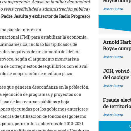
Boys» cumpl
n transparencia. Acaso un familiar denunciará
o resta credibilidad a administración pública»
Javier Suazo
 Padre Jesuita y exdirector de Radio Progreso
)
 ha puesto interés en
nacional (FMI) para estabilizar la economía.
Arnold Harb
Latinoamérica, incluso los tipificados de
Boys» cumpl
ectos negativos de un aumento del déficit
Javier Suazo
 provoca, según el argumento monetarista
n de corregir estos desequilibrios con el aval
JOH, volvió
rdo de cooperación de mediano plazo.
del cacique
Javier Suazo
nes que generan desconfianza en la población,
la ejecución de programas y proyectos con
Fraude elect
 uso de los recursos públicos y baja
de territori
iones ejecutadas por los gobiernos anteriores
Javier Suazo
idencia de utilización de fondos del gobierno
rrupción, pero en los gobiernos de 2010-2021
ciones y políticas ejecutadas cuando Honduras