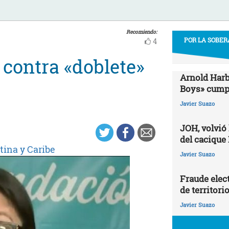
Recomiendo:
POR LA SOBER
4
contra «doblete»
Arnold Harb
Boys» cumpl
Javier Suazo
JOH, volvió
del cacique
tina y Caribe
Javier Suazo
Fraude elect
de territori
Javier Suazo