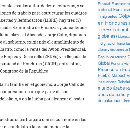
Especial "El capitalism
evistas por las autoridades electoreras, y se
Feminis
neoliberal
iones de trabajo para estructurar los cuadros
Golpe
inmigrantes
ibertad y Refundación (LIBRE), hay tres (3)
en Honduras
ncada, Exministra de Finanzas y considerada
Laboral 
J. Petras
diano plazo; el Abogado, Jorge Calix, diputado
globales)
laborator
te al gobierno, exigiendo el cumplimiento de
indignación toma la
astro, como la venta del Avión Presidencial,
Libros y documentos
O
de Empleo y Desarrollo (ZEDEs) y la llegada de
República
Música
Global
Por una viv
punidad de Honduras ( CICIH), entre otras;
Proceso en Eusk
Congreso de la Republica.
Pueblo Mapuche: 
Rebeli
los cuarteles
 su familia en el gobierno; a Jorge Cálix de
mundo árabe
Re
por presionar para que parte de sus
años de exilio y
l oficio, y en la lucha por alcanzar el poder
de columnas
Usos
estras si participará con su corriente en las
r el candidato a la presidencia de la