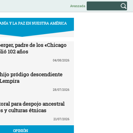
Avanzada
ANÍA Y LA PAZ EN NUESTRA AMÉRICA
erger, padre de los «Chicago
ió 102 años
04/08/2026
 hijo pródigo descendiente
 Lempira
28/07/2026
oral para despojo ancestral
os y culturas étnicas
21/07/2026
OPINIÓN