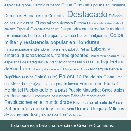
Cine
China
espionaje global
Cambio climático
Crisis política en Cataluña
Destacado
Derechos Humanos en Colombia
Diálogos
de paz 2012-2015
El capitalismo devasta Europa
El genocidio industrial del
amianto
Especial "El capitalismo cruje"
Europa lucha contra la revolución neoliberal
Golpe
Feminismos
Fortaleza Europa. La UE contra los inmigrantes
militar y resistencia popular en Honduras
Laboral y
Inmigración(defendiendo el libre mercado)
J. Petras
sindical (luchas locales, frentes globales)
La
laboratorio neoliberal
La Izquierda a
La indignación toma las plazas
esperanza de Paraguay
Leer
debate
Monarquía frente a
Libros y documentos
Masacre en Gaza
Palestina
Pandemia Global
Opinión (Es)
República
Música
Por
Proceso en Euskal
una vivienda digna(Argumentos para la lucha)
Herria (el Pueblo quiere la paz)
Pueblo Mapuche: Cinco siglos
de Resistencia
Rebelión recomienda
Rebelión en los cuarteles
Revoluciones en el mundo árabe
Revueltas en el norte de África
Sahara: años de exilio y lucha
Ucrania
Uruguay. Millones
Siria
de columnas
Usos y abusos de Haití
Violencias
Esta obra está bajo una licencia de Creative Commons.