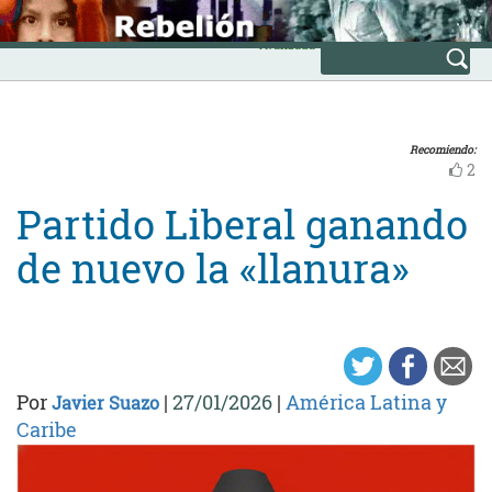
Skip
INICIO
to
Avanzada
content
Recomiendo:
2
Partido Liberal ganando
de nuevo la «llanura»
Por
|
27/01/2026
|
América Latina y
Javier Suazo
Caribe