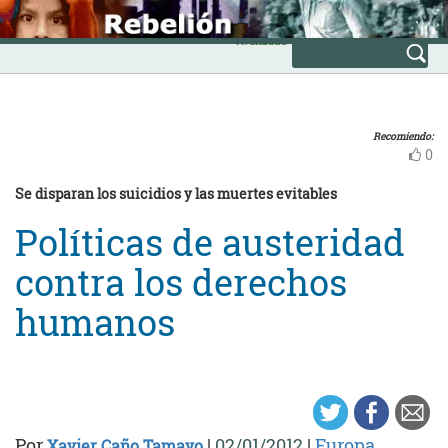
Skip
INICIO
to
Avanzada
content
Recomiendo:
0
Se disparan los suicidios y las muertes evitables
Políticas de austeridad
contra los derechos
humanos
Por
|
02/01/2012
|
Europa
Xavier Caño Tamayo