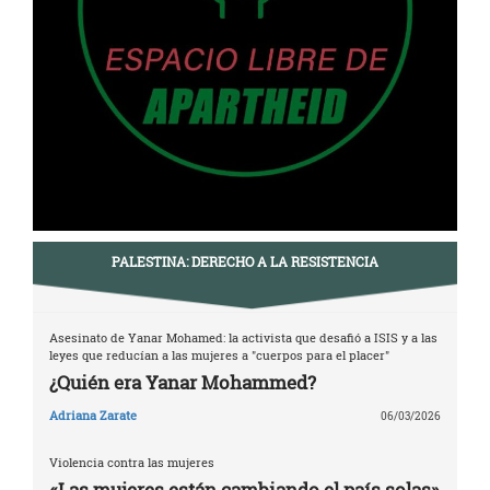
PALESTINA: DERECHO A LA RESISTENCIA
Asesinato de Yanar Mohamed: la activista que desafió a ISIS y a las
leyes que reducían a las mujeres a "cuerpos para el placer"
¿Quién era Yanar Mohammed?
Adriana Zarate
06/03/2026
Violencia contra las mujeres
«Las mujeres están cambiando el país solas»