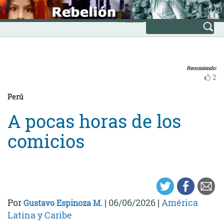
Skip
INICIO
to
Avanzada
content
Recomiendo:
2
Perú
A pocas horas de los
comicios
Por
|
06/06/2026
|
América
Gustavo Espinoza M.
Latina y Caribe