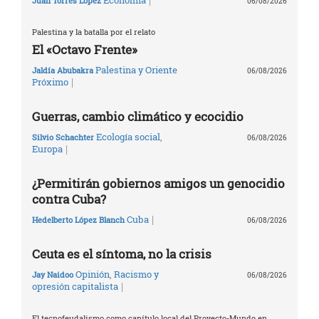
|
Economía
Juan Torres López
06/08/2026
Palestina y la batalla por el relato
El «Octavo Frente»
Palestina y Oriente
Jaldía Abubakra
06/08/2026
|
Próximo
Guerras, cambio climático y ecocidio
Ecología social
,
Silvio Schachter
06/08/2026
|
Europa
¿Permitirán gobiernos amigos un genocidio
contra Cuba?
|
Cuba
Hedelberto López Blanch
06/08/2026
Ceuta es el síntoma, no la crisis
Opinión
,
Racismo y
Jay Naidoo
06/08/2026
|
opresión capitalista
El tecnofeudalismo como capítulo local del Proyecto-Mundo en