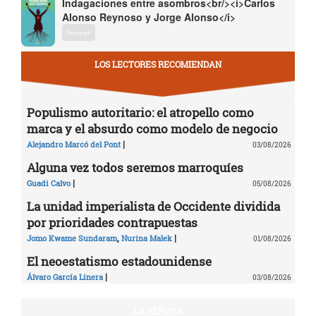
Indagaciones entre asombros<br/><i>Carlos
Alonso Reynoso y Jorge Alonso</i>
Descargar
LOS LECTORES RECOMIENDAN
Populismo autoritario: el atropello como
marca y el absurdo como modelo de negocio
|
Alejandro Marcó del Pont
03/08/2026
Alguna vez todos seremos marroquíes
|
Guadi Calvo
05/08/2026
La unidad imperialista de Occidente dividida
por prioridades contrapuestas
,
|
Jomo Kwame Sundaram
Nurina Malek
01/08/2026
El neoestatismo estadounidense
|
Álvaro García Linera
03/08/2026
LA RÉPLICA