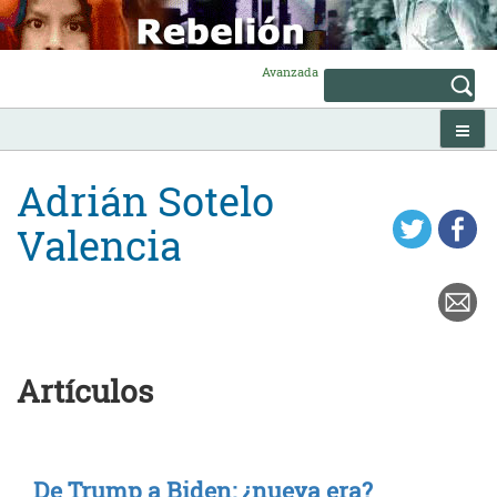
Skip
to
content
Avanzada
Adrián Sotelo
Valencia
Artículos
De Trump a Biden: ¿nueva era?