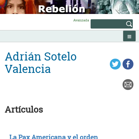
Skip
to
content
Avanzada
Adrián Sotelo
Valencia
Artículos
La Pax Americana y el orden