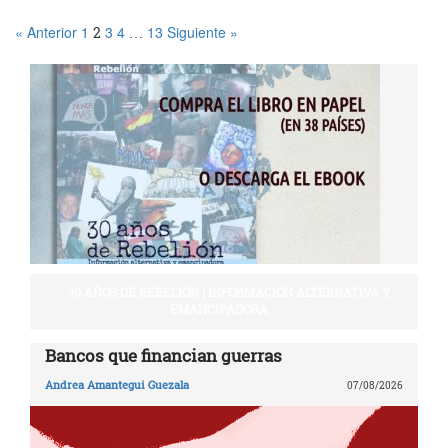
« Anterior
1
3
4
13
Siguiente »
2
…
30 AÑOS DE REBELIÓN | INFORMACIÓN ALTERNATIVA Y
EMANCIPADORA
Bancos que financian guerras
Andrea Amantegui Guezala
07/08/2026