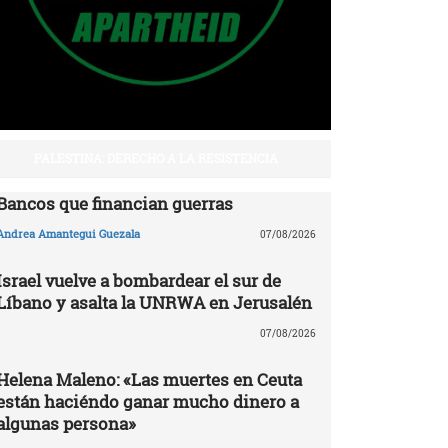
PALESTINA: DERECHO A LA RESISTENCIA
Bancos que financian guerras
Andrea Amantegui Guezala
07/08/2026
Israel vuelve a bombardear el sur de
Líbano y asalta la UNRWA en Jerusalén
07/08/2026
Helena Maleno: «Las muertes en Ceuta
están haciéndo ganar mucho dinero a
algunas persona»