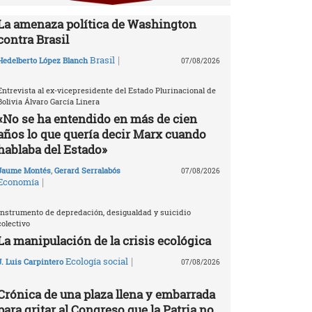
La amenaza política de Washington
contra Brasil
|
Brasil
Hedelberto López Blanch
07/08/2026
Entrevista al ex-vicepresidente del Estado Plurinacional de
Bolivia Álvaro García Linera
«No se ha entendido en más de cien
años lo que quería decir Marx cuando
hablaba del Estado»
Jaume Montés
,
Gerard Serralabós
07/08/2026
|
Economía
Instrumento de depredación, desigualdad y suicidio
colectivo
La manipulación de la crisis ecológica
|
Ecología social
J. Luis Carpintero
07/08/2026
Crónica de una plaza llena y embarrada
para gritar al Congreso que la Patria no