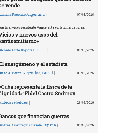
se vende
|
Argentina
Luciana Rosende
07/08/2026
Hasta el vicepresidente Vance está en la mira de Israel
Viejos y nuevos usos del
«antisemitismo»
|
EE.UU.
Aleardo Laría Rajneri
07/08/2026
El energúmeno y el estadista
|
Argentina
,
Brasil
Atilio A. Boron
07/08/2026
«Cuba representa la física de la
dignidad»: Fidel Castro Smirnov
|
Vídeos rebeldes
28/07/2026
Bancos que financian guerras
|
España
Andrea Amantegui Guezala
07/08/2026