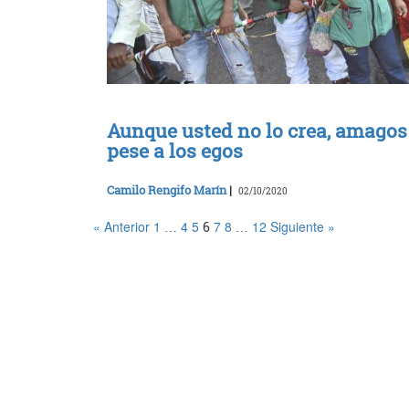
Aunque usted no lo crea, amagos
pese a los egos
Camilo Rengifo Marín
|
02/10/2020
« Anterior
1
4
5
7
8
12
Siguiente »
…
6
…