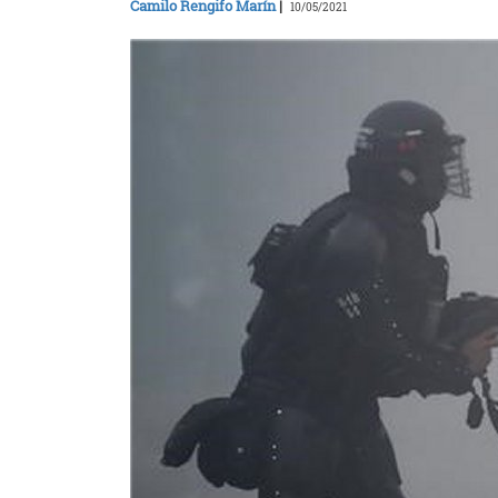
Camilo Rengifo Marín
|
10/05/2021