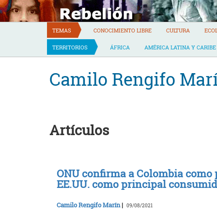
Skip
to
content
TEMAS
CONOCIMIENTO LIBRE
CULTURA
ECO
TERRITORIOS
ÁFRICA
AMÉRICA LATINA Y CARIBE
Camilo Rengifo Mar
Artículos
ONU confirma a Colombia como p
EE.UU. como principal consumid
Camilo Rengifo Marín
|
09/08/2021