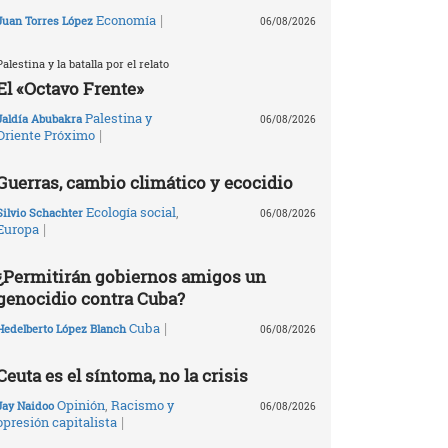
|
Economía
Juan Torres López
06/08/2026
Palestina y la batalla por el relato
El «Octavo Frente»
Palestina y
Jaldía Abubakra
06/08/2026
|
Oriente Próximo
Guerras, cambio climático y ecocidio
Ecología social
,
Silvio Schachter
06/08/2026
|
Europa
¿Permitirán gobiernos amigos un
genocidio contra Cuba?
|
Cuba
Hedelberto López Blanch
06/08/2026
Ceuta es el síntoma, no la crisis
Opinión
,
Racismo y
Jay Naidoo
06/08/2026
|
opresión capitalista