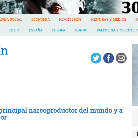
LOGÍA SOCIAL
ECONOMÍA
FEMINISMOS
MENTIRAS Y MEDIOS
O
EE.UU.
ESPAÑA
EUROPA
MUNDO
PALESTINA Y ORIENTE 
ín
rincipal narcoproductor del mundo y a
or