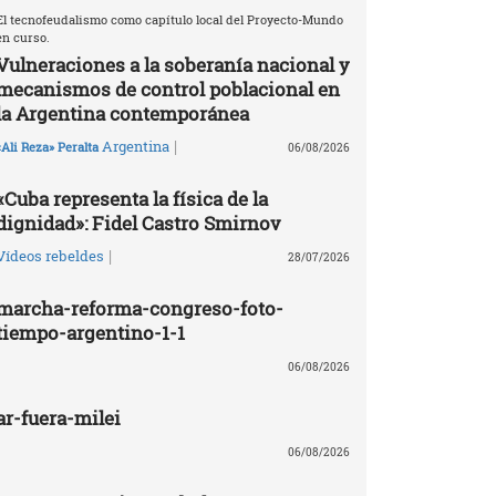
El tecnofeudalismo como capítulo local del Proyecto-Mundo
en curso.
Vulneraciones a la soberanía nacional y
mecanismos de control poblacional en
la Argentina contemporánea
|
Argentina
«Ali Reza» Peralta
06/08/2026
«Cuba representa la física de la
dignidad»: Fidel Castro Smirnov
|
Vídeos rebeldes
28/07/2026
marcha-reforma-congreso-foto-
tiempo-argentino-1-1
06/08/2026
ar-fuera-milei
06/08/2026