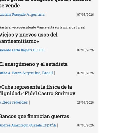
se vende
|
Argentina
Luciana Rosende
07/08/2026
Hasta el vicepresidente Vance está en la mira de Israel
Viejos y nuevos usos del
«antisemitismo»
|
EE.UU.
Aleardo Laría Rajneri
07/08/2026
El energúmeno y el estadista
|
Argentina
,
Brasil
Atilio A. Boron
07/08/2026
«Cuba representa la física de la
dignidad»: Fidel Castro Smirnov
|
Vídeos rebeldes
28/07/2026
Bancos que financian guerras
|
España
Andrea Amantegui Guezala
07/08/2026