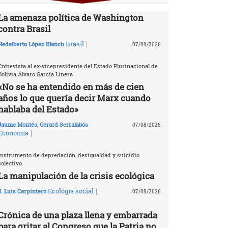
La amenaza política de Washington
contra Brasil
|
Brasil
Hedelberto López Blanch
07/08/2026
Entrevista al ex-vicepresidente del Estado Plurinacional de
Bolivia Álvaro García Linera
«No se ha entendido en más de cien
años lo que quería decir Marx cuando
hablaba del Estado»
Jaume Montés
,
Gerard Serralabós
07/08/2026
|
Economía
Instrumento de depredación, desigualdad y suicidio
colectivo
La manipulación de la crisis ecológica
|
Ecología social
J. Luis Carpintero
07/08/2026
Crónica de una plaza llena y embarrada
para gritar al Congreso que la Patria no