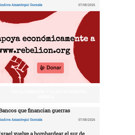
Andrea Amantegui Guezala
07/08/2026
POR LA SOBERANÍA Y LA PAZ EN NUESTRA
AMÉRICA
Bancos que financian guerras
Andrea Amantegui Guezala
07/08/2026
Israel vuelve a bombardear el sur de