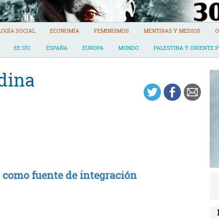
LOGÍA SOCIAL
ECONOMÍA
FEMINISMOS
MENTIRAS Y MEDIOS
O
EE.UU.
ESPAÑA
EUROPA
MUNDO
PALESTINA Y ORIENTE 
dina
 como fuente de integración