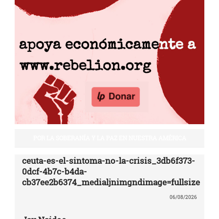
POR LA SOBERANÍA Y LA PAZ EN NUESTRA AMÉRICA
ceuta-es-el-sintoma-no-la-crisis_3db6f373-
0dcf-4b7c-b4da-
cb37ee2b6374_medialjnimgndimage=fullsize
06/08/2026