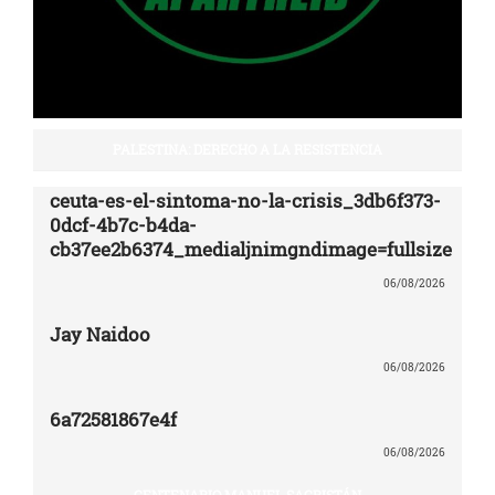
PALESTINA: DERECHO A LA RESISTENCIA
ceuta-es-el-sintoma-no-la-crisis_3db6f373-
0dcf-4b7c-b4da-
cb37ee2b6374_medialjnimgndimage=fullsize
06/08/2026
Jay Naidoo
06/08/2026
6a72581867e4f
06/08/2026