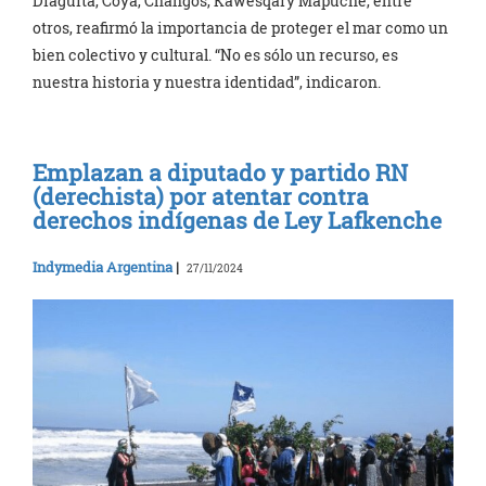
Diaguita, Coya, Changos, Kawesqary Mapuche, entre
otros, reafirmó la importancia de proteger el mar como un
bien colectivo y cultural. “No es sólo un recurso, es
nuestra historia y nuestra identidad”, indicaron.
Emplazan a diputado y partido RN
(derechista) por atentar contra
derechos indígenas de Ley Lafkenche
Indymedia Argentina
|
27/11/2024