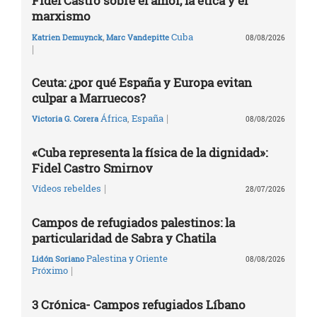
Fidel Castro sobre el amor, la ética y el
marxismo
Cuba
Katrien Demuynck
,
Marc Vandepitte
08/08/2026
|
Ceuta: ¿por qué España y Europa evitan
culpar a Marruecos?
|
África
,
España
Victoria G. Corera
08/08/2026
«Cuba representa la física de la dignidad»:
Fidel Castro Smirnov
|
Vídeos rebeldes
28/07/2026
Campos de refugiados palestinos: la
particularidad de Sabra y Chatila
Palestina y Oriente
Lidón Soriano
08/08/2026
|
Próximo
3 Crónica- Campos refugiados Líbano