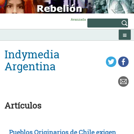
Skip
to
content
Avanzada
Indymedia
Argentina
Artículos
Pueblos Originarios de Chile exigen