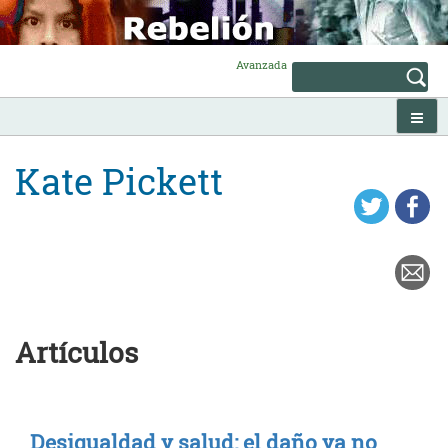
Skip
to
content
Avanzada
Kate Pickett
Artículos
Desigualdad y salud: el daño ya no