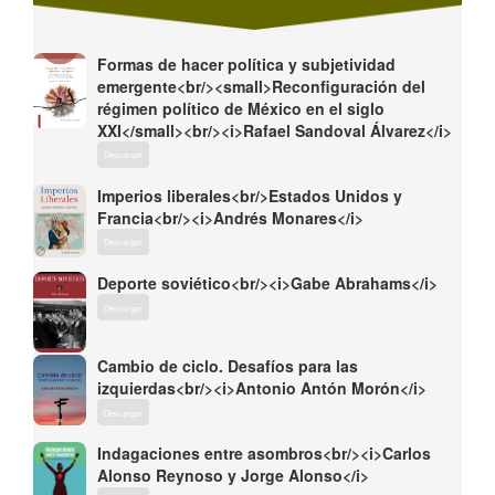
Formas de hacer política y subjetividad
emergente<br/><small>Reconfiguración del
régimen político de México en el siglo
XXI</small><br/><i>Rafael Sandoval Álvarez</i>
Descargar
Imperios liberales<br/>Estados Unidos y
Francia<br/><i>Andrés Monares</i>
Descargar
Deporte soviético<br/><i>Gabe Abrahams</i>
Descargar
Cambio de ciclo. Desafíos para las
izquierdas<br/><i>Antonio Antón Morón</i>
Descargar
Indagaciones entre asombros<br/><i>Carlos
Alonso Reynoso y Jorge Alonso</i>