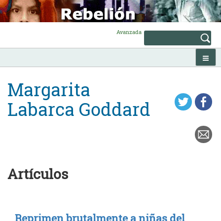
Skip
to
content
Avanzada
Margarita
Labarca Goddard
Artículos
Reprimen brutalmente a niñas del