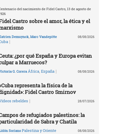
Centenario del nacimiento de Fidel Castro, 13 de agosto de
1926
Fidel Castro sobre el amor, la ética y el
marxismo
Katrien Demuynck
,
Marc Vandepitte
08/08/2026
|
Cuba
Ceuta: ¿por qué España y Europa evitan
culpar a Marruecos?
|
África
,
España
Victoria G. Corera
08/08/2026
«Cuba representa la física de la
dignidad»: Fidel Castro Smirnov
|
Vídeos rebeldes
28/07/2026
Campos de refugiados palestinos: la
particularidad de Sabra y Chatila
Palestina y Oriente
Lidón Soriano
08/08/2026