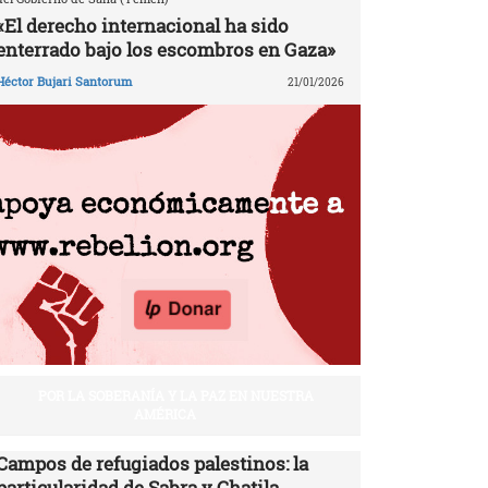
«El derecho internacional ha sido
enterrado bajo los escombros en Gaza»
Héctor Bujari Santorum
21/01/2026
POR LA SOBERANÍA Y LA PAZ EN NUESTRA
AMÉRICA
Campos de refugiados palestinos: la
particularidad de Sabra y Chatila