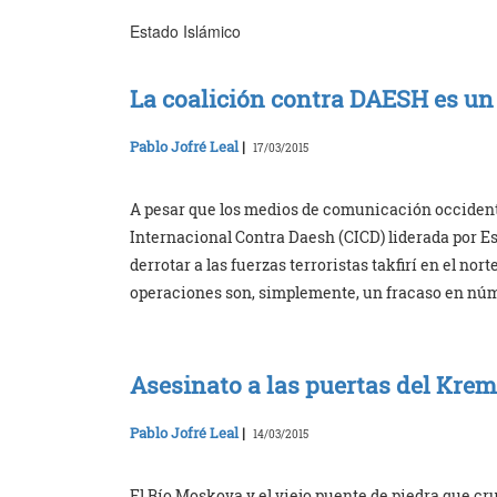
Estado Islámico
La coalición contra DAESH es un 
Pablo Jofré Leal
|
17/03/2015
A pesar que los medios de comunicación occidenta
Internacional Contra Daesh (CICD) liderada por E
derrotar a las fuerzas terroristas takfirí en el nort
operaciones son, simplemente, un fracaso en nú
Asesinato a las puertas del Krem
Pablo Jofré Leal
|
14/03/2015
El Río Moskova y el viejo puente de piedra que c