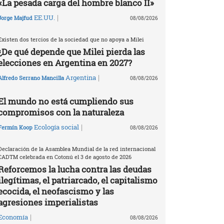
«La pesada carga del hombre blanco II»
|
EE.UU.
Jorge Majfud
08/08/2026
Existen dos tercios de la sociedad que no apoya a Milei
¿De qué depende que Milei pierda las
elecciones en Argentina en 2027?
|
Argentina
Alfredo Serrano Mancilla
08/08/2026
El mundo no está cumpliendo sus
compromisos con la naturaleza
|
Ecología social
Fermín Koop
08/08/2026
Declaración de la Asamblea Mundial de la red internacional
CADTM celebrada en Cotonú el 3 de agosto de 2026
Reforcemos la lucha contra las deudas
ilegítimas, el patriarcado, el capitalismo
ecocida, el neofascismo y las
agresiones imperialistas
|
Economía
08/08/2026