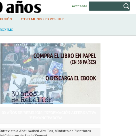
Avanzada
PINIÓN
OTRO MUNDO ES POSIBLE
PRÓXIMO
30 AÑOS DE REBELIÓN | INFORMACIÓN ALTERNATIVA
Y EMANCIPADORA
Entrevista a Abdulwahed Abu Ras, Ministro de Exteriores
del Gobierno de Saná (Yemen)