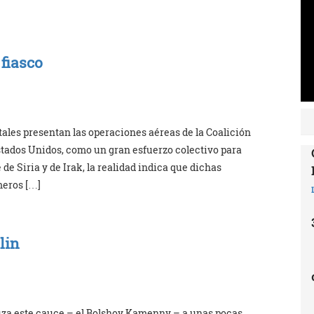
fiasco
les presentan las operaciones aéreas de la Coalición
stados Unidos, como un gran esfuerzo colectivo para
e de Siria y de Irak, la realidad indica que dichas
meros […]
lin
ruza este cauce – el Bolshoy Kamenny – a unas pocas