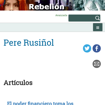
Skip
to
content
Avanzada
Pere Rusiñol
Artículos
El poder financiero toma los