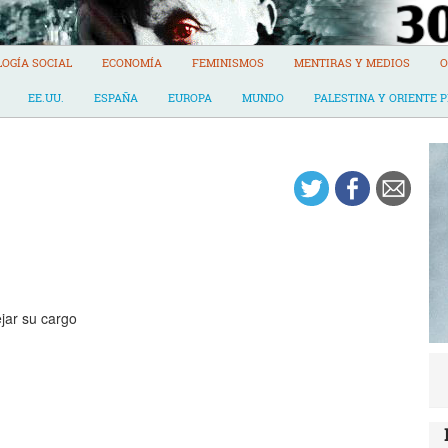
LOGÍA SOCIAL
ECONOMÍA
FEMINISMOS
MENTIRAS Y MEDIOS
O
EE.UU.
ESPAÑA
EUROPA
MUNDO
PALESTINA Y ORIENTE 
jar su cargo