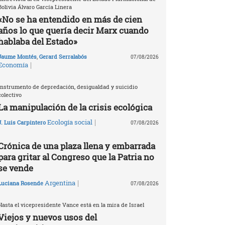
Bolivia Álvaro García Linera
«No se ha entendido en más de cien
años lo que quería decir Marx cuando
hablaba del Estado»
Jaume Montés
,
Gerard Serralabós
07/08/2026
|
Economía
Instrumento de depredación, desigualdad y suicidio
colectivo
La manipulación de la crisis ecológica
|
Ecología social
J. Luis Carpintero
07/08/2026
Crónica de una plaza llena y embarrada
para gritar al Congreso que la Patria no
se vende
|
Argentina
Luciana Rosende
07/08/2026
Hasta el vicepresidente Vance está en la mira de Israel
Viejos y nuevos usos del