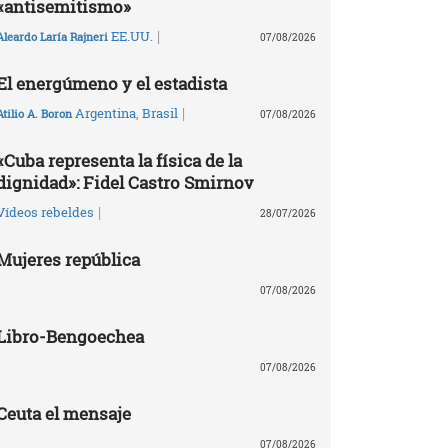
«antisemitismo»
|
EE.UU.
Aleardo Laría Rajneri
07/08/2026
El energúmeno y el estadista
|
Argentina
,
Brasil
Atilio A. Boron
07/08/2026
«Cuba representa la física de la
dignidad»: Fidel Castro Smirnov
|
Vídeos rebeldes
28/07/2026
Mujeres república
07/08/2026
Libro-Bengoechea
07/08/2026
Ceuta el mensaje
07/08/2026