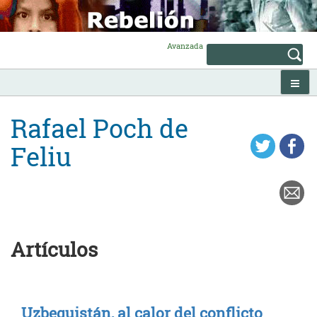
Skip
to
content
Avanzada
Rafael Poch de
Feliu
Artículos
Uzbequistán, al calor del conflicto