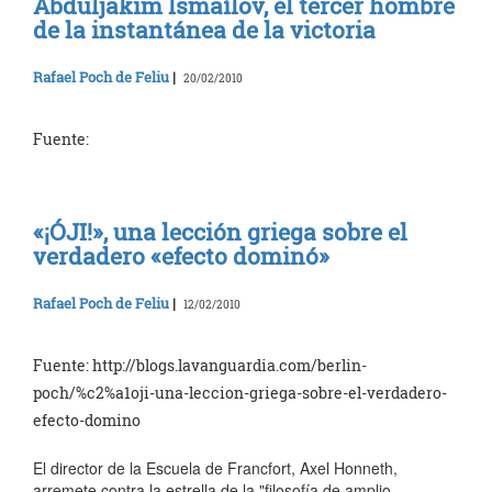
Abduljakim Ismaílov, el tercer hombre
de la instantánea de la victoria
Rafael Poch de Feliu
|
20/02/2010
Fuente:
«¡ÓJI!», una lección griega sobre el
verdadero «efecto dominó»
Rafael Poch de Feliu
|
12/02/2010
Fuente: http://blogs.lavanguardia.com/berlin-
poch/%c2%a1oji-una-leccion-griega-sobre-el-verdadero-
efecto-domino
El director de la Escuela de Francfort, Axel Honneth,
arremete contra la estrella de la "filosofía de amplio