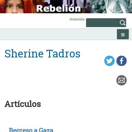
Skip
to
content
Avanzada
Sherine Tadros
Artículos
Regreso a Gaza