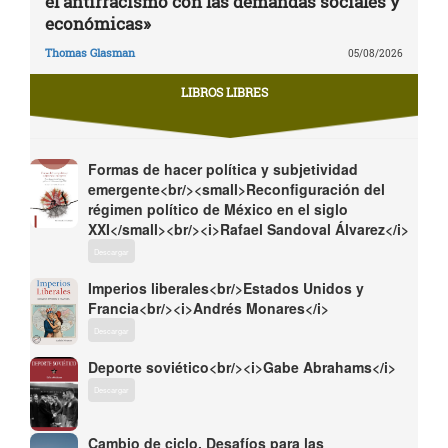
el antirracismo con las demandas sociales y
económicas»
Thomas Glasman
05/08/2026
LIBROS LIBRES
Formas de hacer política y subjetividad
emergente<br/><small>Reconfiguración del
régimen político de México en el siglo
XXI</small><br/><i>Rafael Sandoval Álvarez</i>
Descargar
Imperios liberales<br/>Estados Unidos y
Francia<br/><i>Andrés Monares</i>
Descargar
Deporte soviético<br/><i>Gabe Abrahams</i>
Descargar
Cambio de ciclo. Desafíos para las