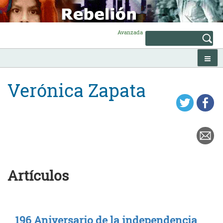
Skip
to
content
Avanzada
Verónica Zapata
Artículos
196 Aniversario de la independencia