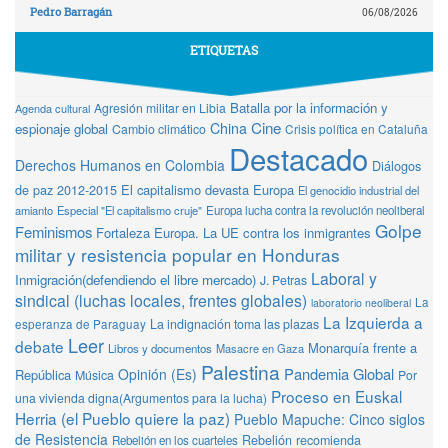
Pedro Barragán
06/08/2026
ETIQUETAS
Batalla por la información y
Agresión militar en Libia
Agenda cultural
Cine
China
espionaje global
Cambio climático
Crisis política en Cataluña
Destacado
Derechos Humanos en Colombia
Diálogos
de paz 2012-2015
El capitalismo devasta Europa
El genocidio industrial del
amianto
Especial "El capitalismo cruje"
Europa lucha contra la revolución neoliberal
Golpe
Feminismos
Fortaleza Europa. La UE contra los inmigrantes
militar y resistencia popular en Honduras
Laboral y
Inmigración(defendiendo el libre mercado)
J. Petras
sindical (luchas locales, frentes globales)
La
laboratorio neoliberal
La Izquierda a
La indignación toma las plazas
esperanza de Paraguay
Leer
debate
Monarquía frente a
Libros y documentos
Masacre en Gaza
Palestina
Pandemia Global
Opinión (Es)
República
Música
Por
Proceso en Euskal
una vivienda digna(Argumentos para la lucha)
Herria (el Pueblo quiere la paz)
Pueblo Mapuche: Cinco siglos
de Resistencia
Rebelión recomienda
Rebelión en los cuarteles