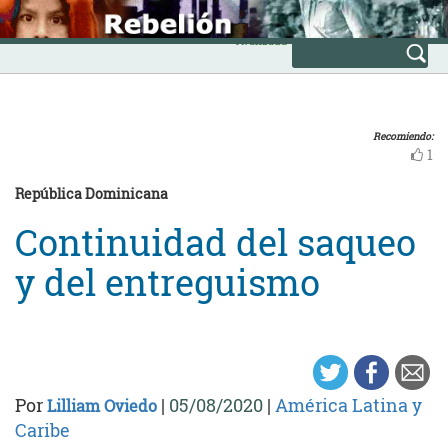
Skip
INICIO
to
Avanzada
content
Recomiendo:
1
República Dominicana
Continuidad del saqueo
y del entreguismo
Por
|
05/08/2020
|
América Latina y
Lilliam Oviedo
Caribe