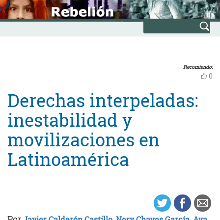
Skip
INICIO
to
Avanzada
content
Recomiendo:
0
Derechas interpeladas:
inestabilidad y
movilizaciones en
Latinoamérica
Por
Javier Calderón Castillo
,
Nery Chaves García
,
Ava