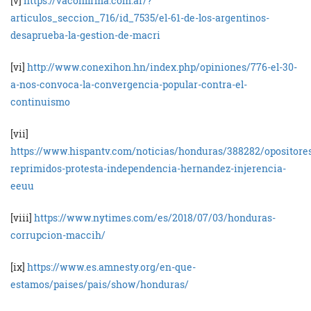
[v]
https://vaconfirma.com.ar/?
articulos_seccion_716/id_7535/el-61-de-los-argentinos-
desaprueba-la-gestion-de-macri
[vi]
http://www.conexihon.hn/index.php/opiniones/776-el-30-
a-nos-convoca-la-convergencia-popular-contra-el-
continuismo
[vii]
https://www.hispantv.com/noticias/honduras/388282/opositore
reprimidos-protesta-independencia-hernandez-injerencia-
eeuu
[viii]
https://www.nytimes.com/es/2018/07/03/honduras-
corrupcion-maccih/
[ix]
https://www.es.amnesty.org/en-que-
estamos/paises/pais/show/honduras/