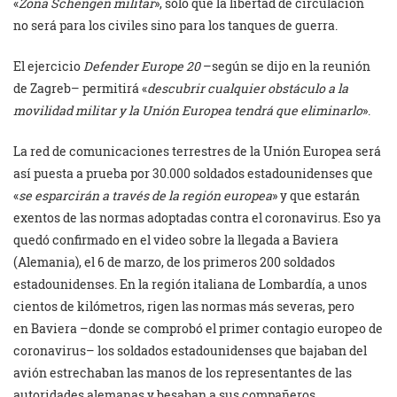
«
Zona Schengen militar
», sólo que ‎la libertad de circulación
no será para los civiles sino para los tanques de guerra. ‎
El ejercicio
Defender Europe 20
–según se dijo en la reunión
de Zagreb– permitirá «
descubrir ‎cualquier obstáculo a la
movilidad militar y la Unión Europea tendrá que eliminarlo
». ‎
La red de comunicaciones terrestres de la Unión Europea será
así puesta a prueba por ‎‎30.000 soldados estadounidenses que
«
se esparcirán a través de la región europea
» y que ‎estarán
exentos de las normas adoptadas contra el coronavirus. Eso ya
quedó confirmado en ‎el video sobre la llegada a Baviera
(Alemania), el 6 de marzo, de los primeros 200 soldados
‎estadounidenses. En la región italiana de Lombardía, a unos
cientos de kilómetros, rigen las ‎normas más severas, pero
en Baviera –donde se comprobó el primer contagio europeo de
‎coronavirus– los soldados estadounidenses que bajaban del
avión estrechaban las manos de los ‎representantes de las
autoridades alemanas y besaban a sus compañeros