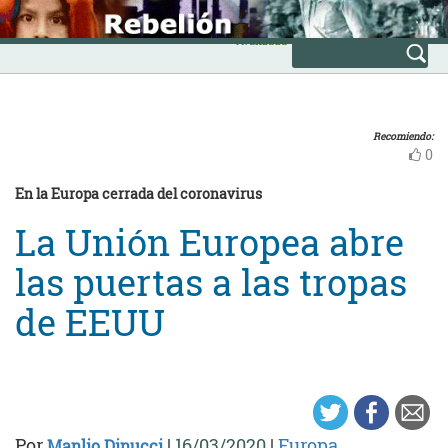
Skip
INICIO
to
Avanzada
content
Recomiendo:
0
En la Europa cerrada del coronavirus
La ‎Unión Europea abre
las puertas a las ‎tropas
de EEUU
Por
|
16/03/2020
|
Europa
Manlio Dinucci