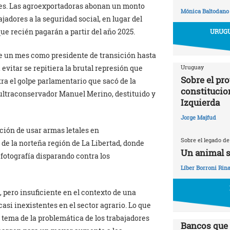
ores. Las agroexportadoras abonan un monto
Mónica Baltodano
ajadores a la seguridad social, en lugar del
e recién pagarán a partir del año 2025.
URUGU
e un mes como presidente de transición hasta
Uruguay
 evitar se repitiera la brutal represión que
Sobre el pr
ra el golpe parlamentario que sacó de la
constitucio
 ultraconservador Manuel Merino, destituido y
Izquierda
Jorge Majfud
ición de usar armas letales en
Sobre el legado de
 de la norteña región de La Libertad, donde
Un animal s
fotografía disparando contra los
Líber Borroni Rina
, pero insuficiente en el contexto de una
casi inexistentes en el sector agrario. Lo que
el tema de la problemática de los trabajadores
Bancos que 