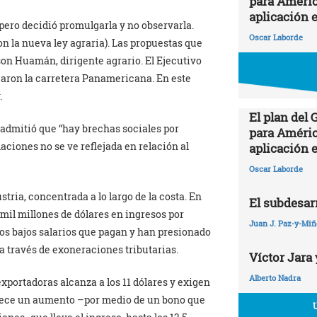
para Améric
aplicación 
 pero decidió promulgarla y no observarla.
Oscar Laborde
 la nueva ley agraria). Las propuestas que
on Huamán, dirigente agrario. El Ejecutivo
earon la carretera Panamericana. En este
.
El plan del
, admitió que “hay brechas sociales por
para Améric
laciones no se ve reflejada en relación al
aplicación 
Oscar Laborde
tria, concentrada a lo largo de la costa. En
El subdesarr
mil millones de dólares en ingresos por
Juan J. Paz-y-Mi
os bajos salarios que pagan y han presionado
a través de exoneraciones tributarias.
Víctor Jara 
Alberto Nadra
oexportadoras alcanza a los 11 dólares y exigen
blece un aumento –por medio de un bono que