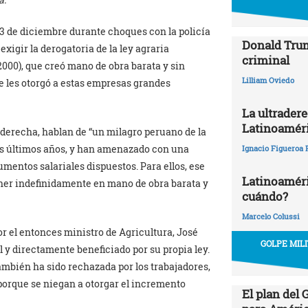
 3 de diciembre durante choques con la policía
Donald Trum
xigir la derogatoria de la ley agraria
criminal
2000), que creó mano de obra barata y sin
Lilliam Oviedo
ue les otorgó a estas empresas grandes
La ultrader
Latinoamér
a derecha, hablan de “un milagro peruano de la
los últimos años, y han amenazado con una
Ignacio Figueroa 
umentos salariales dispuestos. Para ellos, ese
Latinoaméric
ner indefinidamente en mano de obra barata y
cuándo?
Marcelo Colussi
por el entonces ministro de Agricultura, José
GOLPE MIL
 y directamente beneficiado por su propia ley.
mbién ha sido rechazada por los trabajadores,
porque se niegan a otorgar el incremento
El plan del