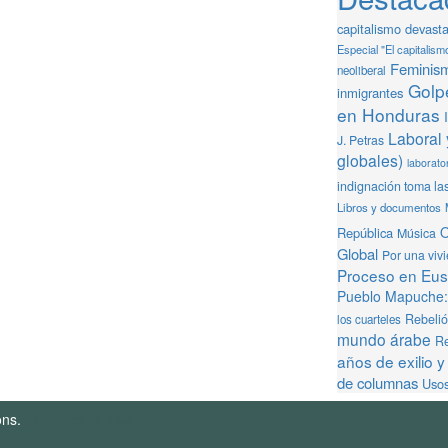
capitalismo devast
Especial "El capitalism
Feminis
neoliberal
Golpe
inmigrantes
en Honduras
Laboral 
J. Petras
globales)
laborator
indignación toma la
Libros y documentos
O
República
Música
Global
Por una viv
Proceso en Eusk
Pueblo Mapuche: 
Rebeli
los cuarteles
mundo árabe
Re
años de exilio y
de columnas
Usos
ons.
Términos de Uso