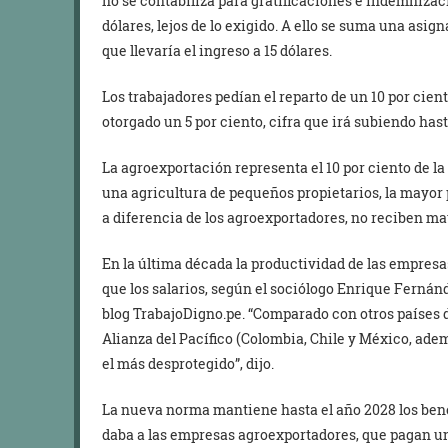
no se contabiliza para gratificaciones e indemnizaci
dólares, lejos de lo exigido. A ello se suma una asig
que llevaría el ingreso a 15 dólares.
Los trabajadores pedían el reparto de un 10 por cient
otorgado un 5 por ciento, cifra que irá subiendo hasta
La agroexportación representa el 10 por ciento de la 
una agricultura de pequeños propietarios, la mayo
a diferencia de los agroexportadores, no reciben ma
En la última década la productividad de las empres
que los salarios, según el sociólogo Enrique Fernánd
blog TrabajoDigno.pe. “Comparado con otros países de
Alianza del Pacífico (Colombia, Chile y México, adem
el más desprotegido”, dijo.
La nueva norma mantiene hasta el año 2028 los benef
daba a las empresas agroexportadores, que pagan un 