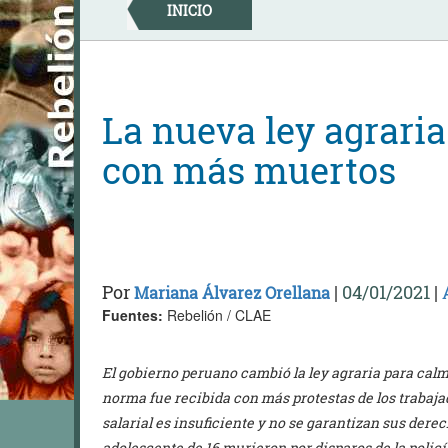
Skip
INICIO
to
content
La nueva ley agraria
con más muertos
Por
|
04/01/2021
|
Mariana Álvarez Orellana
Fuentes:
Rebelión / CLAE
El gobierno peruano cambió la ley agraria para calma
norma fue recibida con más protestas de los trabaj
salarial es insuficiente y no se garantizan sus der
adolescente de 16 murieron por disparos de la policí