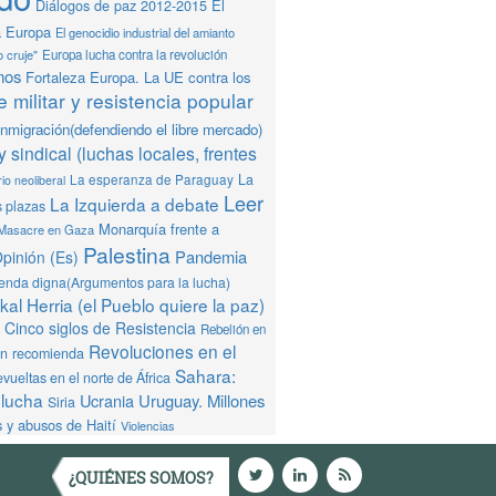
Diálogos de paz 2012-2015
El
a Europa
El genocidio industrial del amianto
o cruje"
Europa lucha contra la revolución
mos
Fortaleza Europa. La UE contra los
 militar y resistencia popular
Inmigración(defendiendo el libre mercado)
y sindical (luchas locales, frentes
La
La esperanza de Paraguay
io neoliberal
Leer
La Izquierda a debate
s plazas
Monarquía frente a
Masacre en Gaza
Palestina
Pandemia
pinión (Es)
ienda digna(Argumentos para la lucha)
al Herria (el Pueblo quiere la paz)
Cinco siglos de Resistencia
Rebelión en
Revoluciones en el
ón recomienda
Sahara:
vueltas en el norte de África
 lucha
Ucrania
Uruguay. Millones
Siria
 y abusos de Haití
Violencias
¿QUIÉNES SOMOS?