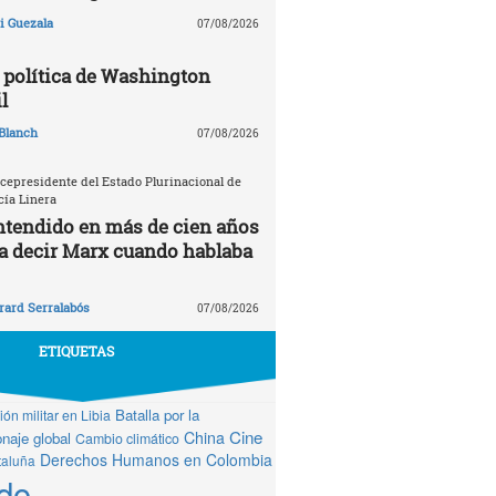
 Guezala
07/08/2026
política de Washington
l
Blanch
07/08/2026
icepresidente del Estado Plurinacional de
cía Linera
ntendido en más de cien años
ía decir Marx cuando hablaba
rard Serralabós
07/08/2026
ETIQUETAS
Batalla por la
ón militar en Libia
Cine
China
naje global
Cambio climático
Derechos Humanos en Colombia
taluña
do