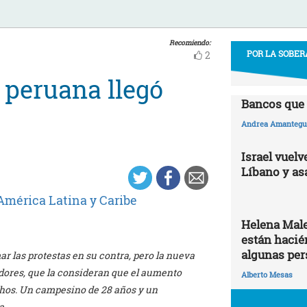
Recomiendo:
POR LA SOBER
2
 peruana llegó
Bancos que 
Andrea Amantegui
Israel vuelv
Líbano y as
América Latina y Caribe
Helena Male
están hacié
algunas per
r las protestas en su contra, pero la nueva
adores, que la consideran que el aumento
Alberto Mesas
echos. Un campesino de 28 años y un
a.