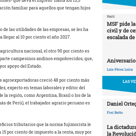
ones- que lleva el ingreso hasta los 13,5
nación familiar para aquellos que tengan hijos
Haití
MSF pide la
o de las utilidades de las empresas, se les ha
civil y de c
escalada de
 llegar al 10 por ciento el año 2027.
agricultura nacional, el otro 90 por ciento es
r parte campesinos andinos empobrecidos, que,
Aniversario
yor apoyo del Estado.
Lois Pérez Leira
as agroexportadoras creció 48 por ciento más
LAS VE
ez, experto en temas laborales y editor del
 la región, como Argentina, Brasil o los de la
ás de Perú), el trabajador agrario peruano es
Daniel Orte
Frei Betto
icios tributarios que la norma fujimorista le
La dictadur
15 por ciento de impuesto a la renta, muy por
la Revoluci