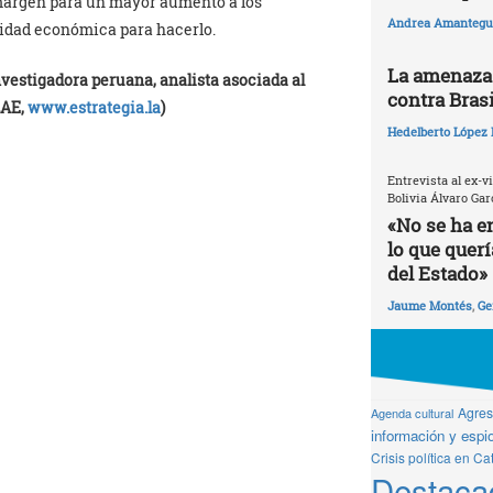
 margen para un mayor aumento a los
Andrea Amantegui
cidad económica para hacerlo.
La amenaza 
vestigadora peruana, analista asociada al
contra Brasi
LAE,
www.estrategia.la
)
Hedelberto López 
Entrevista al ex-v
Bolivia Álvaro Gar
«No se ha e
lo que quer
del Estado»
Jaume Montés
,
Ge
Agresi
Agenda cultural
información y espio
Crisis política en Ca
Destaca