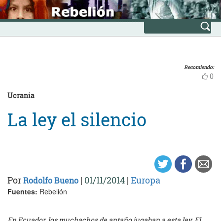
Skip
INICIO
to
Avanzada
content
Recomiendo:
0
Ucrania
La ley el silencio
Por
|
01/11/2014
|
Europa
Rodolfo Bueno
Fuentes:
Rebelión
En Ecuador, los muchachos de antaño jugaban a esta ley. El