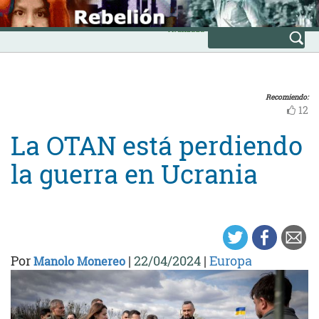
Skip
INICIO
to
Avanzada
content
Recomiendo:
12
La OTAN está perdiendo
la guerra en Ucrania
Por
|
22/04/2024
|
Europa
Manolo Monereo