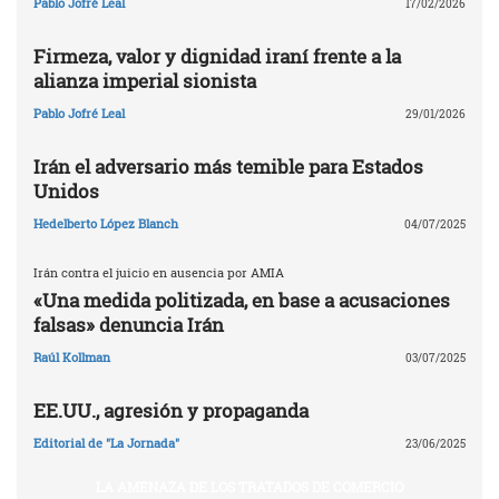
Pablo Jofré Leal
17/02/2026
Firmeza, valor y dignidad iraní frente a la
alianza imperial sionista
Pablo Jofré Leal
29/01/2026
Irán el adversario más temible para Estados
Unidos
Hedelberto López Blanch
04/07/2025
Irán contra el juicio en ausencia por AMIA
«Una medida politizada, en base a acusaciones
falsas» denuncia Irán
Raúl Kollman
03/07/2025
EE.UU., agresión y propaganda
Editorial de "La Jornada"
23/06/2025
LA AMENAZA DE LOS TRATADOS DE COMERCIO