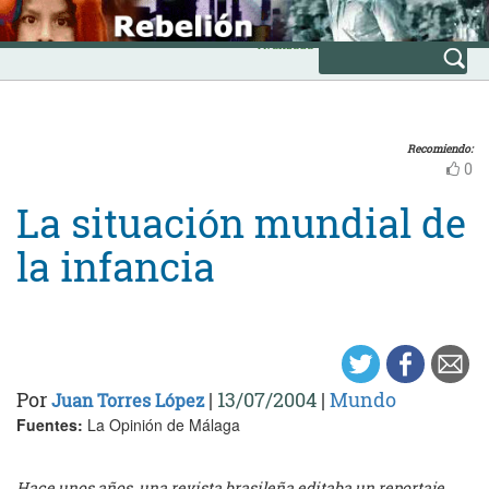
Skip
INICIO
to
Avanzada
content
Recomiendo:
0
La situación mundial de
la infancia
Por
|
13/07/2004
|
Mundo
Juan Torres López
Fuentes:
La Opinión de Málaga
Hace unos años, una revista brasileña editaba un reportaje