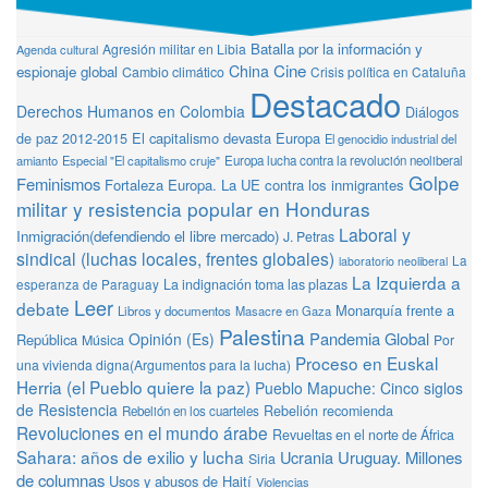
Batalla por la información y
Agresión militar en Libia
Agenda cultural
Cine
China
espionaje global
Cambio climático
Crisis política en Cataluña
Destacado
Derechos Humanos en Colombia
Diálogos
de paz 2012-2015
El capitalismo devasta Europa
El genocidio industrial del
amianto
Especial "El capitalismo cruje"
Europa lucha contra la revolución neoliberal
Golpe
Feminismos
Fortaleza Europa. La UE contra los inmigrantes
militar y resistencia popular en Honduras
Laboral y
Inmigración(defendiendo el libre mercado)
J. Petras
sindical (luchas locales, frentes globales)
La
laboratorio neoliberal
La Izquierda a
La indignación toma las plazas
esperanza de Paraguay
Leer
debate
Monarquía frente a
Libros y documentos
Masacre en Gaza
Palestina
Pandemia Global
Opinión (Es)
República
Música
Por
Proceso en Euskal
una vivienda digna(Argumentos para la lucha)
Herria (el Pueblo quiere la paz)
Pueblo Mapuche: Cinco siglos
de Resistencia
Rebelión recomienda
Rebelión en los cuarteles
Revoluciones en el mundo árabe
Revueltas en el norte de África
Sahara: años de exilio y lucha
Ucrania
Uruguay. Millones
Siria
de columnas
Usos y abusos de Haití
Violencias