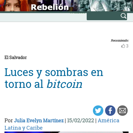
Skip
INICIO
to
Avanzada
content
Recomiendo:
3
El Salvador
Luces y sombras en
torno al
bitcoin
Por
|
15/02/2022
|
América
Julia Evelyn Martínez
Latina y Caribe