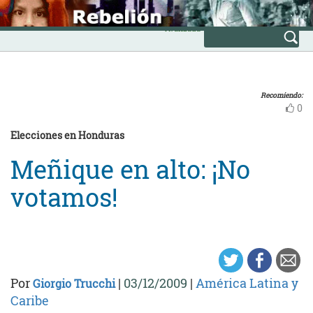
Skip
INICIO
to
Avanzada
content
Recomiendo:
0
Elecciones en Honduras
Meñique en alto: ¡No
votamos!
Por
|
03/12/2009
|
América Latina y
Giorgio Trucchi
Caribe