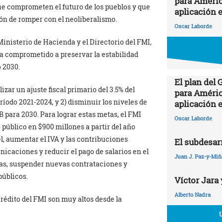
para Améric
ue comprometen el futuro de los pueblos y que
aplicación 
ón de romper con el neoliberalismo.
Oscar Laborde
Ministerio de Hacienda y el Directorio del FMI,
ha comprometido a preservar la estabilidad
 2030.
El plan del
zar un ajuste fiscal primario del 3.5% del
para Améric
eríodo 2021-2024, y 2) disminuir los niveles de
aplicación 
 para 2030. Para lograr estas metas, el FMI
Oscar Laborde
úblico en $900 millones a partir del año
el, aumentar el IVA y las contribuciones
El subdesarr
nicaciones y reducir el pago de salarios en el
Juan J. Paz-y-Mi
zas, suspender nuevas contrataciones y
públicos.
Víctor Jara 
Alberto Nadra
crédito del FMI son muy altos desde la