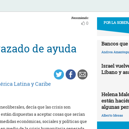
Recomiendo:
POR LA SOBER
0
Bancos que 
razado de ayuda
Andrea Amantegui
Israel vuelv
Líbano y as
rica Latina y Caribe
Helena Male
están hacié
algunas per
eoliberales, decía que las crisis son
están dispuestas a aceptar cosas que serían
Alberto Mesas
medidas económicas, sociales y políticas que
 en medio de la crisis humanitaria generada