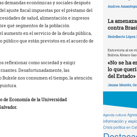
las demandas económicas y sociales después
Andrea Amantegui
el ajuste fiscal impuestas por el préstamo del
cesidades de salud, alimentación e ingresos
La amenaza 
obre qué segmentos de la población
contra Brasi
l aumento en el servicio de la deuda pública,
Hedelberto López 
o público que están previstos en el acuerdo de
Entrevista al ex-v
Bolivia Álvaro Gar
«No se ha e
os reflexionar como sociedad y exigir
lo que quer
ernantes. Desafortunadamente, las
del Estado»
b Bukele nos consumen el tiempo, la atención
oyuntura.
Jaume Montés
,
Ge
to de Economía de la Universidad
alvador.
Agresi
Agenda cultural
información y espio
Crisis política en Ca
Destaca