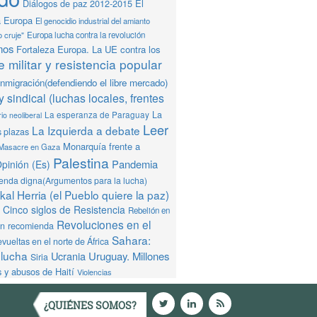
Diálogos de paz 2012-2015
El
a Europa
El genocidio industrial del amianto
o cruje"
Europa lucha contra la revolución
mos
Fortaleza Europa. La UE contra los
 militar y resistencia popular
Inmigración(defendiendo el libre mercado)
y sindical (luchas locales, frentes
La
La esperanza de Paraguay
io neoliberal
Leer
La Izquierda a debate
s plazas
Monarquía frente a
Masacre en Gaza
Palestina
Pandemia
pinión (Es)
ienda digna(Argumentos para la lucha)
al Herria (el Pueblo quiere la paz)
Cinco siglos de Resistencia
Rebelión en
Revoluciones en el
ón recomienda
Sahara:
vueltas en el norte de África
 lucha
Ucrania
Uruguay. Millones
Siria
 y abusos de Haití
Violencias
¿QUIÉNES SOMOS?