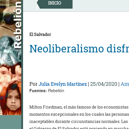
Skip
INICIO
to
content
El Salvador
Neoliberalismo disf
Por
|
25/04/2020
|
Amé
Julia Evelyn Martínez
Fuentes:
Rebelión
Milton Friedman, el más famoso de los economistas n
momentos excepcionales en los cuales las personas 
inaceptables durante circunstancias normales. Las 
el Gobierno de El Salvador está poniendo en marcha