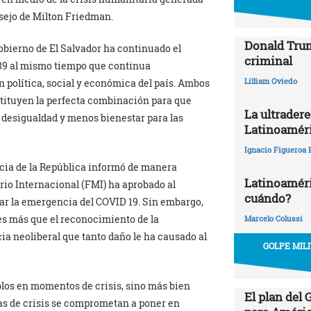
nsejo de Milton Friedman.
Donald Trum
Gobierno de El Salvador ha continuado el
criminal
989 al mismo tiempo que continua
Lilliam Oviedo
n política, social y económica del país. Ambos
tituyen la perfecta combinación para que
La ultrader
 desigualdad y menos bienestar para las
Latinoamér
Ignacio Figueroa 
ncia de la República informó de manera
Latinoaméric
ario Internacional (FMI) ha aprobado al
cuándo?
ar la emergencia del COVID 19. Sin embargo,
es más que el reconocimiento de la
Marcelo Colussi
ia neoliberal que tanto daño le ha causado al
GOLPE MIL
los en momentos de crisis, sino más bien
El plan del
cas de crisis se comprometan a poner en