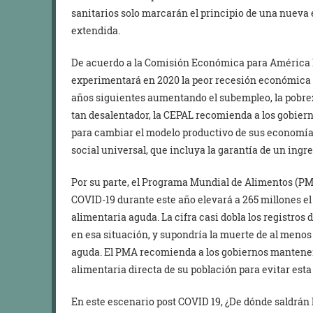
sanitarios solo marcarán el principio de una nueva 
extendida.
De acuerdo a la Comisión Económica para América L
experimentará en 2020 la peor recesión económica de
años siguientes aumentando el subempleo, la pobrez
tan desalentador, la CEPAL recomienda a los gobie
para cambiar el modelo productivo de sus economías
social universal, que incluya la garantía de un ingr
Por su parte, el Programa Mundial de Alimentos (PM
COVID-19 durante este año elevará a 265 millones e
alimentaria aguda. La cifra casi dobla los registros
en esa situación, y supondría la muerte de al menos
aguda. El PMA recomienda a los gobiernos mantener
alimentaria directa de su población para evitar est
En este escenario post COVID 19, ¿De dónde saldrán 