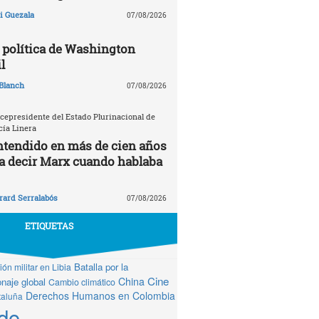
 Guezala
07/08/2026
política de Washington
l
Blanch
07/08/2026
icepresidente del Estado Plurinacional de
cía Linera
ntendido en más de cien años
ía decir Marx cuando hablaba
rard Serralabós
07/08/2026
ETIQUETAS
Batalla por la
ón militar en Libia
Cine
China
naje global
Cambio climático
Derechos Humanos en Colombia
taluña
do