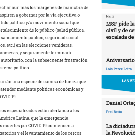
trechar aún más los márgenes de maniobra de
aspiren a gobernar por la vía ejecutiva o
Haití
rtido político y/o movimiento social que
MSF pide la
civil y de c
talecimiento de lo público (salud pública,
escalada de
 saneamiento público, seguridad social
s, etc.) en las elecciones venideras,
s promesas, y seguramente terminará
Aniversario
 autoritario, con la subsecuente frustración
istema político.
Lois Pérez Leira
LAS VE
tuirán una especie de camisa de fuerza que
a atender mediante políticas económicas y
COVID 19.
Daniel Orte
s especializados están alertando a los
Frei Betto
 América Latina, que la emergencia
as muertes por COVID 19 comiencen a
La dictadur
la Revoluci
gatorios y el levantamiento de los cercos