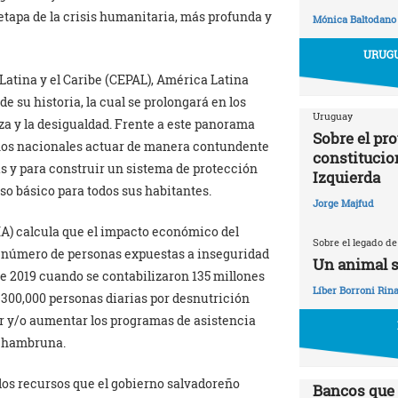
etapa de la crisis humanitaria, más profunda y
Mónica Baltodano
URUGU
atina y el Caribe (CEPAL), América Latina
 su historia, la cual se prolongará en los
Uruguay
a y la desigualdad. Frente a este panorama
Sobre el pr
rnos nacionales actuar de manera contundente
constitucio
 y para construir un sistema de protección
Izquierda
eso básico para todos sus habitantes.
Jorge Majfud
A) calcula que el impacto económico del
Sobre el legado de
l número de personas expuestas a inseguridad
Un animal s
 de 2019 cuando se contabilizaron 135 millones
Líber Borroni Rina
 300,000 personas diarias por desnutrición
 y/o aumentar los programas de asistencia
a hambruna.
los recursos que el gobierno salvadoreño
Bancos que 