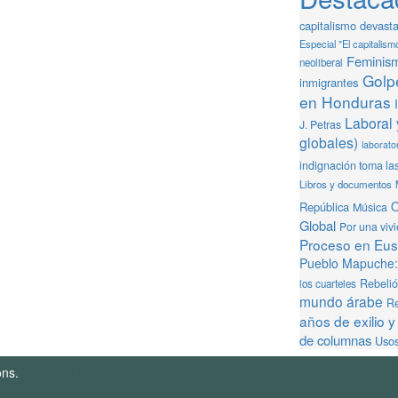
capitalismo devast
Especial "El capitalism
Feminis
neoliberal
Golpe
inmigrantes
en Honduras
Laboral 
J. Petras
globales)
laborator
indignación toma la
Libros y documentos
O
República
Música
Global
Por una viv
Proceso en Eusk
Pueblo Mapuche: 
Rebeli
los cuarteles
mundo árabe
Re
años de exilio y
de columnas
Usos
ons.
Términos de Uso