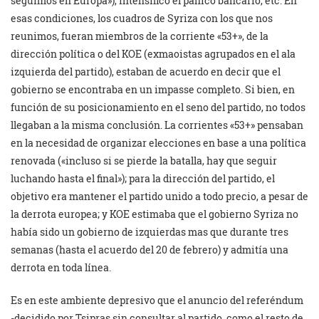
seguimos en Europa»), intensificó el pánico bancario, etc. En
esas condiciones, los cuadros de Syriza con los que nos
reunimos, fueran miembros de la corriente «53+», de la
dirección política o del KOE (exmaoistas agrupados en el ala
izquierda del partido), estaban de acuerdo en decir que el
gobierno se encontraba en un impasse completo. Si bien, en
función de su posicionamiento en el seno del partido, no todos
llegaban a la misma conclusión. La corrientes «53+» pensaban
en la necesidad de organizar elecciones en base a una política
renovada («incluso si se pierde la batalla, hay que seguir
luchando hasta el final»); para la dirección del partido, el
objetivo era mantener el partido unido a todo precio, a pesar de
la derrota europea; y KOE estimaba que el gobierno Syriza no
había sido un gobierno de izquierdas mas que durante tres
semanas (hasta el acuerdo del 20 de febrero) y admitía una
derrota en toda línea.
Es en este ambiente depresivo que el anuncio del referéndum
-decidido por Tsipras sin consultar al partido, como el resto de