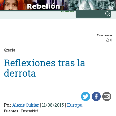
Skip
INICIO
to
Avanzada
content
Recomiendo:
0
Grecia
Reflexiones tras la
derrota
Por
|
11/08/2015
|
Europa
Alexis Cukier
Fuentes:
Ensemble!